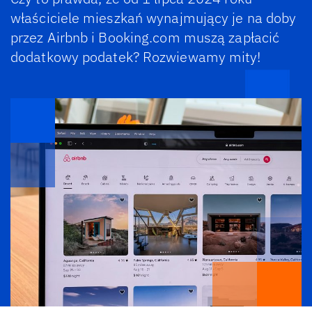
właściciele mieszkań wynajmujący je na doby
przez Airbnb i Booking.com muszą zapłacić
dodatkowy podatek? Rozwiewamy mity!