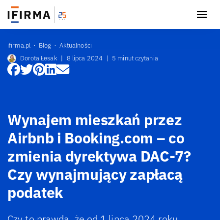
ifirma.pl
Blog
Aktualności
Dorota Łesak
|
8 lipca 2024
|
5 minut czytania
Wynajem mieszkań przez
Airbnb i Booking.com – co
zmienia dyrektywa DAC-7?
Czy wynajmujący zapłacą
podatek
Czy to prawda, że od 1 lipca 2024 roku