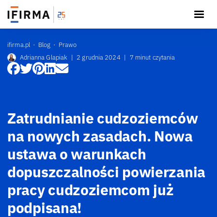
ifirma.pl
Blog
Prawo
Adrianna Glapiak
|
2 grudnia 2024
|
7 minut czytania
Zatrudnianie cudzoziemców
na nowych zasadach. Nowa
ustawa o warunkach
dopuszczalności powierzania
pracy cudzoziemcom już
podpisana!