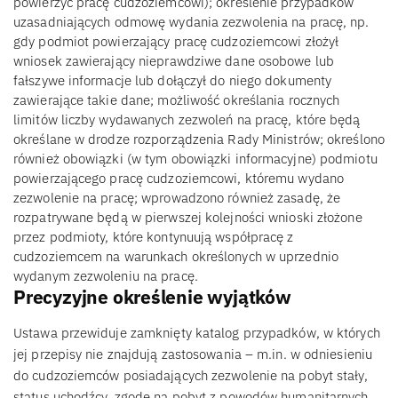
powierzyć pracę cudzoziemcowi); określenie przypadków
uzasadniających odmowę wydania zezwolenia na pracę, np.
gdy podmiot powierzający pracę cudzoziemcowi złożył
wniosek zawierający nieprawdziwe dane osobowe lub
fałszywe informacje lub dołączył do niego dokumenty
zawierające takie dane; możliwość określania rocznych
limitów liczby wydawanych zezwoleń na pracę, które będą
określane w drodze rozporządzenia Rady Ministrów; określono
również obowiązki (w tym obowiązki informacyjne) podmiotu
powierzającego pracę cudzoziemcowi, któremu wydano
zezwolenie na pracę; wprowadzono również zasadę, że
rozpatrywane będą w pierwszej kolejności wnioski złożone
przez podmioty, które kontynuują współpracę z
cudzoziemcem na warunkach określonych w uprzednio
wydanym zezwoleniu na pracę.
Precyzyjne określenie wyjątków
Ustawa przewiduje zamknięty katalog przypadków, w których
jej przepisy nie znajdują zastosowania – m.in. w odniesieniu
do cudzoziemców posiadających zezwolenie na pobyt stały,
status uchodźcy, zgodę na pobyt z powodów humanitarnych,