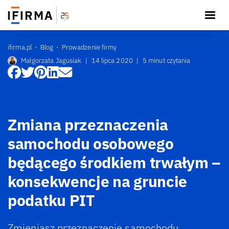
ifirma.pl
Blog
Prowadzenie firmy
Małgorzata Jagusiak
|
14 lipca 2020
|
5 minut czytania
Zmiana przeznaczenia
samochodu osobowego
będącego środkiem trwałym –
konsekwencje na gruncie
podatku PIT
Zmieniasz przeznaczenie samochodu