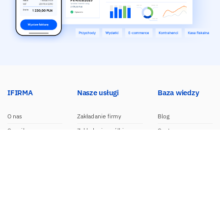
IFIRMA
Nasze usługi
Baza wiedzy
O nas
Zakładanie firmy
Blog
Cennik
Zakładanie spółki
Centrum pomocy
Praca w IFIRMA
Biuro rachunkowe
Poradniki
Opinie
Księgowość dla spółek
Wzory dokumentów
Biuro prasowe
Księgowość internetowa
Nasze integracje
Kontakt
Program do faktur
Dokumentacja API
Program partnerski
Moduł e-commerce
Aplikacja dla NDG