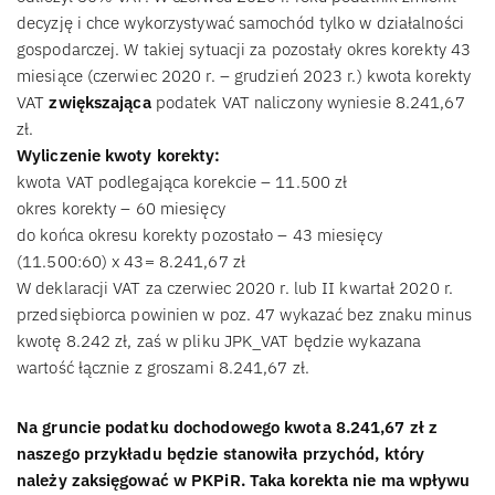
decyzję i chce wykorzystywać samochód tylko w działalności
gospodarczej. W takiej sytuacji za pozostały okres korekty 43
miesiące (czerwiec 2020 r. – grudzień 2023 r.) kwota korekty
VAT
zwiększająca
podatek VAT naliczony wyniesie 8.241,67
zł.
Wyliczenie kwoty korekty:
kwota VAT podlegająca korekcie – 11.500 zł
okres korekty – 60 miesięcy
do końca okresu korekty pozostało – 43 miesięcy
(11.500:60) x 43= 8.241,67 zł
W deklaracji VAT za czerwiec 2020 r. lub II kwartał 2020 r.
przedsiębiorca powinien w poz. 47 wykazać bez znaku minus
kwotę 8.242 zł, zaś w pliku JPK_VAT będzie wykazana
wartość łącznie z groszami 8.241,67 zł.
Na gruncie podatku dochodowego kwota 8.241,67 zł z
naszego przykładu będzie stanowiła przychód, który
należy zaksięgować w PKPiR. Taka korekta nie ma wpływu