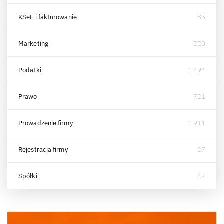
KSeF i fakturowanie
85
Marketing
220
Podatki
1 494
Prawo
721
Prowadzenie firmy
1 911
Rejestracja firmy
27
Spółki
47