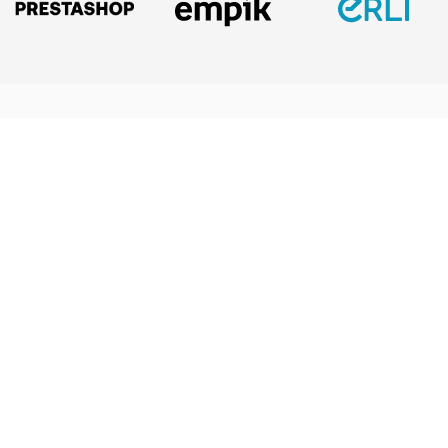
IFIRMA
Nasze usługi
Baza wiedzy
O nas
Zakładanie firmy
Blog
Cennik
Zakładanie spółki
Centrum pomocy
Praca w IFIRMA
Biuro rachunkowe
Poradniki
Opinie
Księgowość dla spółek
Wzory dokumentów
Biuro prasowe
Księgowość internetowa
Nasze integracje
Kontakt
Program do faktur
Dokumentacja API
Program partnerski
Moduł e-commerce
Aplikacja dla NDG
CRM