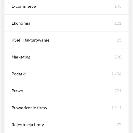
E-commerce
145
Ekonomia
121
KSeF i fakturowanie
85
Marketing
220
Podatki
1 494
Prawo
721
Prowadzenie firmy
1 911
Rejestracja firmy
27