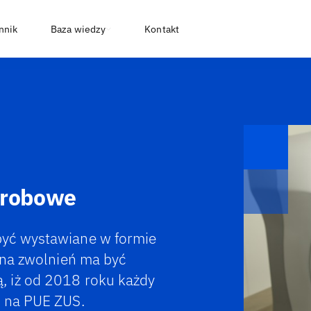
nnik
Baza wiedzy
Kontakt
orobowe
być wystawiane w formie
zna zwolnień ma być
, iż od 2018 roku każdy
o na PUE ZUS.