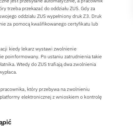
czne jest przesyłane automatycznie, a pracownik
ry trzeba przekazać do oddziału ZUS. Gdy za
 swojego oddziału ZUS wypełniony druk Z3. Druk
nie za pomocą kwalifikowanego certyfikatu lub
uacji kiedy lekarz wystawi zwolnienie
ie poinformowany. Po ustaniu zatrudnienia takie
łatnika. Wtedy do ZUS trafiają dwa zwolnienia
wypłaca.
pracownika, który przebywa na zwolnieniu
latformy elektronicznej z wnioskiem o kontrolę
ąpić