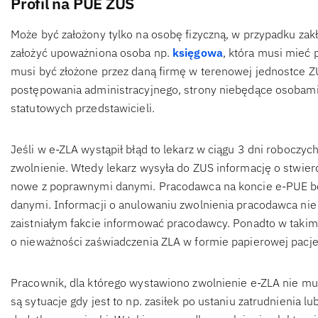
Profil na PUE ZUS
Może być założony tylko na osobę fizyczną, w przypadku zakł
założyć upoważniona osoba np.
księgowa
, która musi mieć
musi być złożone przez daną firmę w terenowej jednostce ZU
postępowania administracyjnego, strony niebędące osobami 
statutowych przedstawicieli.
Jeśli w e-ZLA wystąpił błąd to lekarz w ciągu 3 dni roboczych
zwolnienie. Wtedy lekarz wysyła do ZUS informację o stwier
nowe z poprawnymi danymi. Pracodawca na koncie e-PUE bę
danymi. Informacji o anulowaniu zwolnienia pracodawca nie 
zaistniałym fakcie informować pracodawcy. Ponadto w takim 
o nieważności zaświadczenia ZLA w formie papierowej pacje
Pracownik, dla którego wystawiono zwolnienie e-ZLA nie mu
są sytuacje gdy jest to np. zasiłek po ustaniu zatrudnienia l