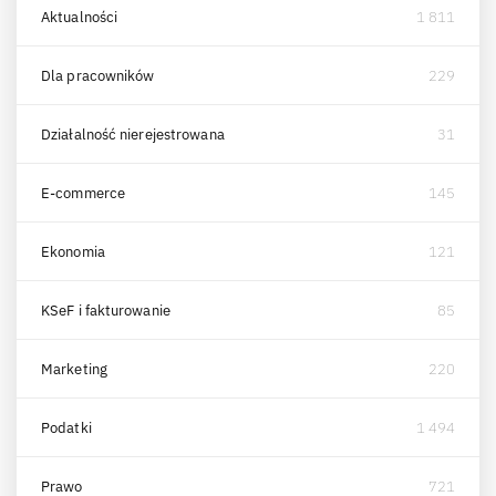
Aktualności
1 811
Dla pracowników
229
Działalność nierejestrowana
31
E-commerce
145
Ekonomia
121
KSeF i fakturowanie
85
Marketing
220
Podatki
1 494
Prawo
721