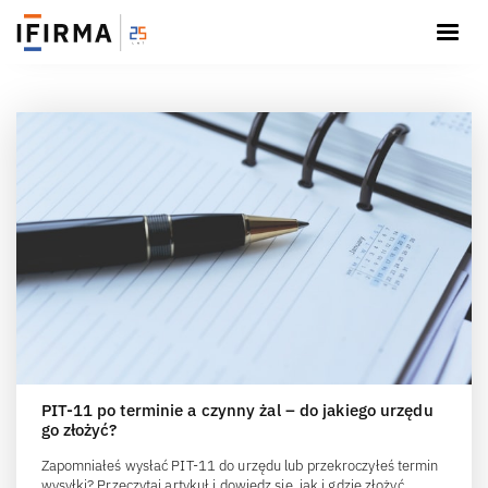
PIT-11 po terminie a czynny żal – do jakiego urzędu
go złożyć?
Zapomniałeś wysłać PIT-11 do urzędu lub przekroczyłeś termin
wysyłki? Przeczytaj artykuł i dowiedz się, jak i gdzie złożyć