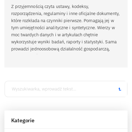
Z przyjemnością czyta ustawy, kodeksy,
rozporządzenia, regulaminy i inne oficjalne dokumenty,
które rozkłada na czynniki pierwsze. Pomagają jej w
tym umiejętności analityczne i syntetyczne. Wierzy w
moc twardych danych i w artykułach chętnie
wykorzystuje wyniki badań, raporty i statystyki. Sama
prowadzi jednoosobową działalność gospodarczą,
dlatego z doświadczenia zna i rozumie problemy
drobnych przedsiębiorców. Artykułami dotyczącymi
spraw księgowych stara się je rozwiązywać. Stawia
przy tym na prosty, zrozumiały dla każdego język,
logiczną strukturę i przykłady z życia wzięte.
Pracę nad każdym artykułem zaczyna od
zakwestionowania swojej wiedzy i sprawdzenia jej w
źródłach. Prywatnie lubi zagadki logiczne i grę w
Kategorie
Sudoku.