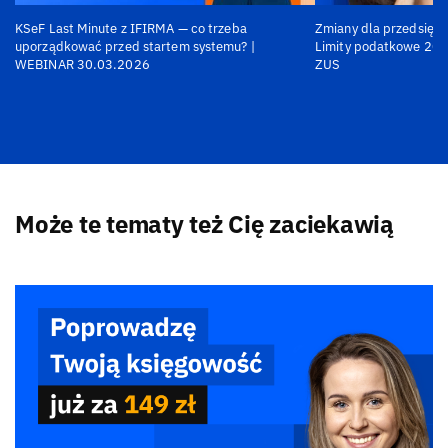
KSeF Last Minute z IFIRMA — co trzeba
Zmiany dla przedsiębi
uporządkować przed startem systemu? |
Limity podatkowe 202
WEBINAR 30.03.2026
ZUS
Może te tematy też Cię zaciekawią