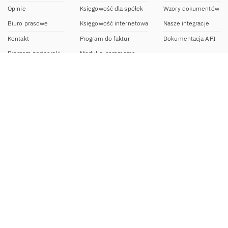
Opinie
Księgowość dla spółek
Wzory dokumentów
Biuro prasowe
Księgowość internetowa
Nasze integracje
Kontakt
Program do faktur
Dokumentacja API
Program partnerski
Moduł e-commerce
Aplikacja dla NDG
CRM
Aplikacja mobilna
Kontakt
BOK IFIRMA
pon-pt. 9:00 – 20:00
bok@ifirma.pl
71 769 55 15
Biuro Rachunkowe
pon.-pt. 9:00 - 18:00
br@ifirma.pl
71 769 55 81