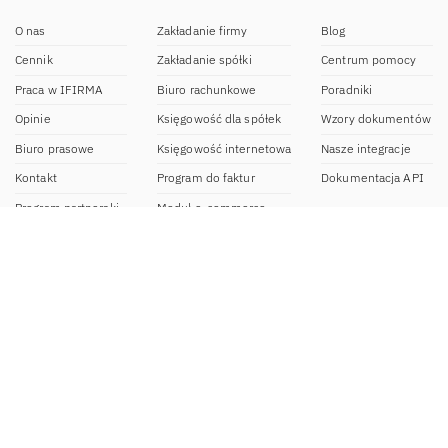
O nas
Zakładanie firmy
Blog
Cennik
Zakładanie spółki
Centrum pomocy
Praca w IFIRMA
Biuro rachunkowe
Poradniki
Opinie
Księgowość dla spółek
Wzory dokumentów
Biuro prasowe
Księgowość internetowa
Nasze integracje
Kontakt
Program do faktur
Dokumentacja API
Program partnerski
Moduł e-commerce
Aplikacja dla NDG
CRM
Aplikacja mobilna
Kontakt
BOK IFIRMA
pon-pt. 9:00 – 20:00
bok@ifirma.pl
71 769 55 15