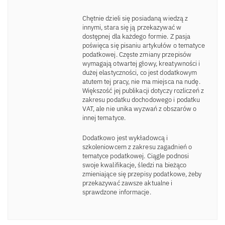
Chętnie dzieli się posiadaną wiedzą z
innymi, stara się ją przekazywać w
dostępnej dla każdego formie. Z pasja
poświęca się pisaniu artykułów o tematyce
podatkowej. Częste zmiany przepisów
wymagają otwartej głowy, kreatywności i
dużej elastyczności, co jest dodatkowym
atutem tej pracy, nie ma miejsca na nudę.
Większość jej publikacji dotyczy rozliczeń z
zakresu podatku dochodowego i podatku
VAT, ale nie unika wyzwań z obszarów o
innej tematyce.
Dodatkowo jest wykładowcą i
szkoleniowcem z zakresu zagadnień o
tematyce podatkowej. Ciągle podnosi
swoje kwalifikacje, śledzi na bieżąco
zmieniające się przepisy podatkowe, żeby
przekazywać zawsze aktualne i
sprawdzone informacje.