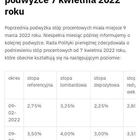
roku
Poprzednia podwyżka stóp procentowych miała miejsce 9
marca 2022 roku. Niespełna miesiąc później informujemy o
kolejnej podwyżce. Rada Polityki pieniężnej zdecydowała o
podniesieniu stóp procentowych od 7 kwietnia 2022 roku,
które obecnie kształtują się na następującym poziomie:
okres
stopa
stopa
stopa
stopa
referencyjna
lombardowa
depozytowa
redys
weksl
09-
2,75%
3,25%
2,25%
2,80
02-
2022
09-
3,50%
4,00%
3,00%
3,55