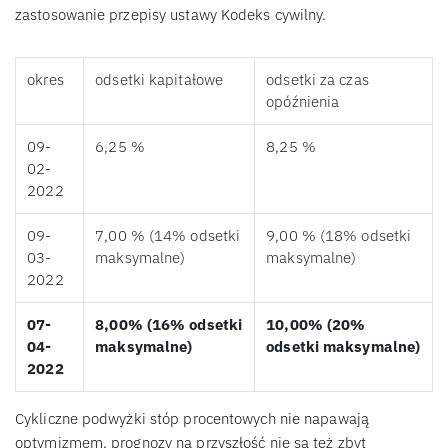
zastosowanie przepisy ustawy Kodeks cywilny.
okres
odsetki kapitałowe
odsetki za czas
opóźnienia
09-
6,25 %
8,25 %
02-
2022
09-
7,00 % (14% odsetki
9,00 % (18% odsetki
03-
maksymalne)
maksymalne)
2022
07-
8,00% (16% odsetki
10,00% (20%
04-
maksymalne)
odsetki maksymalne)
2022
Cykliczne podwyżki stóp procentowych nie napawają
optymizmem, prognozy na przyszłość nie są też zbyt