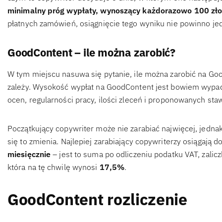
minimalny próg wypłaty, wynoszący każdorazowo 100 zło
płatnych zamówień, osiągnięcie tego wyniku nie powinno j
GoodContent – ile można zarobić?
W tym miejscu nasuwa się pytanie, ile można zarobić na Go
zależy. Wysokość wypłat na GoodContent jest bowiem wypad
ocen, regularności pracy, ilości zleceń i proponowanych sta
Początkujący copywriter może nie zarabiać najwięcej, jedn
się to zmienia. Najlepiej zarabiający copywriterzy osiągaj
miesięcznie
– jest to suma po odliczeniu podatku VAT, zalic
która na tę chwilę wynosi
17,5%
.
GoodContent rozliczenie