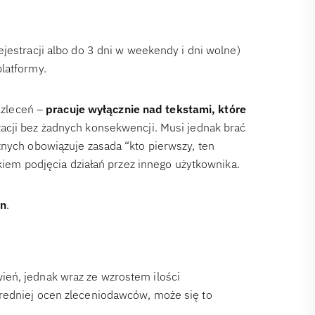
ejestracji albo do 3 dni w weekendy i dni wolne)
latformy.
y zleceń –
pracuje wyłącznie nad tekstami, które
acji bez żadnych konsekwencji. Musi jednak brać
znych obowiązuje zasada “kto pierwszy, ten
ykiem podjęcia działań przez innego użytkownika.
in
.
eń, jednak wraz ze wzrostem ilości
redniej ocen zleceniodawców, może się to