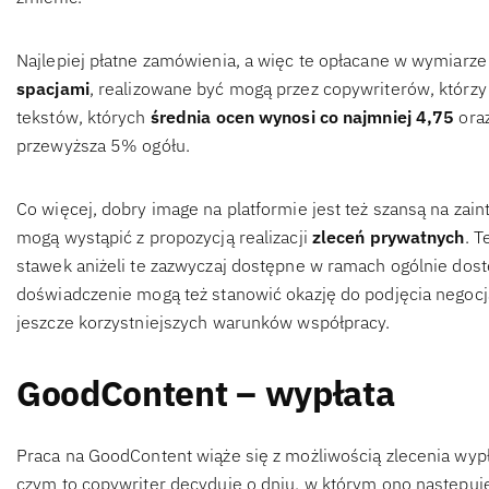
Najlepiej płatne zamówienia, a więc te opłacane w wymiarz
spacjami
, realizowane być mogą przez copywriterów, którzy
tekstów, których
średnia ocen wynosi co najmniej 4,75
oraz
przewyższa 5% ogółu.
Co więcej, dobry image na platformie jest też szansą na zai
mogą wystąpić z propozycją realizacji
zleceń prywatnych
. 
stawek aniżeli te zazwyczaj dostępne w ramach ogólnie dos
doświadczenie mogą też stanowić okazję do podjęcia negocj
jeszcze korzystniejszych warunków współpracy.
GoodContent – wypłata
Praca na GoodContent wiąże się z możliwością zlecenia wyp
czym to copywriter decyduje o dniu, w którym ono następuje