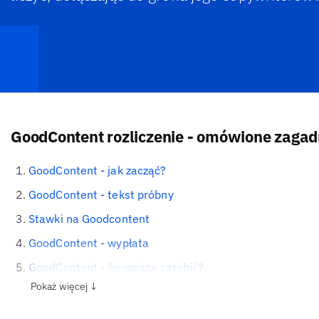
GoodContent rozliczenie - omówione zagad
GoodContent - jak zacząć?
GoodContent - tekst próbny
Stawki na Goodcontent
GoodContent - wypłata
GoodContent - ile można zarobić?
Pokaż więcej ↓