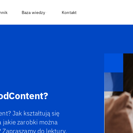
nnik
Baza wiedzy
Kontakt
oodContent?
t? Jak kształtują się
a jakie zarobki można
? Zapraszamy do lektury.