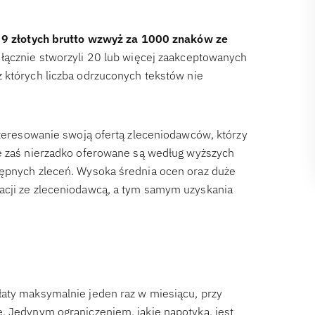
e
9 złotych brutto wzwyż za 1000 znaków ze
 łącznie stworzyli 20 lub więcej zaakceptowanych
 których liczba odrzuconych tekstów nie
nteresowanie swoją ofertą zleceniodawców, którzy
Te zaś nierzadko oferowane są według wyższych
tępnych zleceń. Wysoka średnia ocen oraz duże
acji ze zleceniodawcą, a tym samym uzyskania
łaty maksymalnie jeden raz w miesiącu, przy
. Jedynym ograniczeniem, jakie napotyka, jest