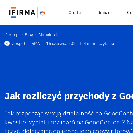
Oferta
Branże
Ce
ifirma.pl
Blog
Aktualności
Zespół IFIRMA
|
15 czerwca 2021
|
4 minut czytania
Jak rozliczyć przychody z G
Jak rozpocząć swoją działalność na GoodConten
kwestie wypłat i rozliczeń na GoodContent? N
liczyć, dołączając do grona jego copywriterów