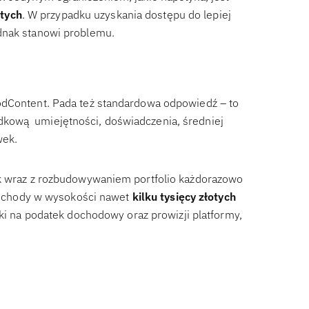
tych
. W przypadku uzyskania dostępu do lepiej
ednak stanowi problemu.
odContent. Pada też standardowa odpowiedź – to
kową umiejętności, doświadczenia, średniej
wek.
ak wraz z rozbudowywaniem portfolio każdorazowo
ą dochody w wysokości nawet
kilku tysięcy złotych
zki na podatek dochodowy oraz prowizji platformy,