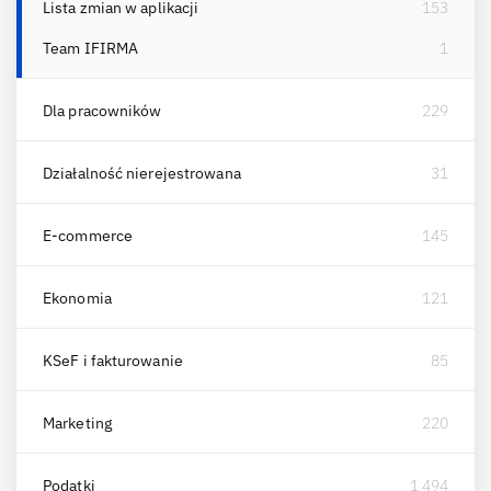
Lista zmian w aplikacji
153
Team IFIRMA
1
Dla pracowników
229
Działalność nierejestrowana
31
E-commerce
145
Ekonomia
121
KSeF i fakturowanie
85
Marketing
220
Podatki
1 494