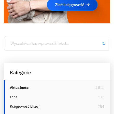
Kategorie
Aktualności
1 811
Inne
132
Księgowość bliżej
784