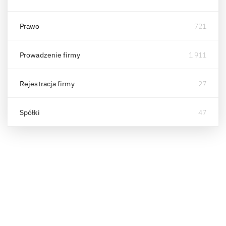
Prawo
721
Prowadzenie firmy
1 911
Rejestracja firmy
27
Spółki
47