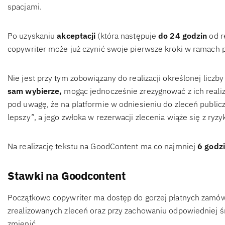
spacjami.
Po uzyskaniu
akceptacji
(która następuje
do 24 godzin
od r
copywriter może już czynić swoje pierwsze kroki w ramach p
Nie jest przy tym zobowiązany do realizacji określonej liczb
sam wybierze,
mogąc jednocześnie zrezygnować z ich realiz
pod uwagę, że na platformie w odniesieniu do zleceń public
lepszy”, a jego zwłoka w rezerwacji zlecenia wiąże się z ryz
Na realizację tekstu na GoodContent ma co najmniej
6 godz
Stawki na Goodcontent
Początkowo copywriter ma dostęp do gorzej płatnych zamówi
zrealizowanych zleceń oraz przy zachowaniu odpowiedniej ś
zmienić.