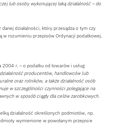
rczej lub osoby wykonującej taką działalność – do
danej działalności, który przesądza o tym czy
zą w rozumieniu przepisów Ordynacji podatkowej.
a 2004 r. – o podatku od towarów i usług
 działalność producentów, handlowców lub
lne oraz rolników, a także działalność osób
uje w szczególności czynności polegające na
rawnych w sposób ciągły dla celów zarobkowych
.
zelką działalność określonych podmiotów, np.
podmioty wymienione w powołanym przepisie