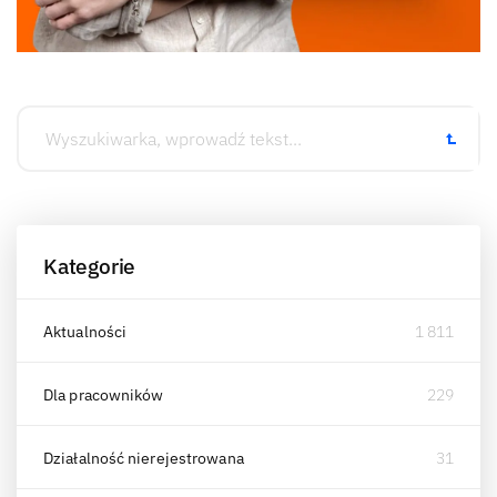
Kategorie
Aktualności
1 811
Dla pracowników
229
Działalność nierejestrowana
31