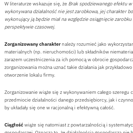
W literaturze wskazuje się, że
Brak spodziewanego efektu w p
wykonywana działalność nie jest zarobkowa, jej charakter bo
wykonujący ją będzie miał na względzie osiągnięcie zarobku 
perspektywie czasowej
.
Zorganizowany charakter
należy rozumieć jako wykorzystan
materialnych (np. nieruchomości) lub składników niemateria
zarazem uczestniczenia za ich pomocą w obrocie gospodarcz
zorganizowania można uznać takie działania jak przykładowo 
otworzenie lokalu firmy.
Zorganizowanie wiąże się z wykonywaniem całego szeregu 
przedmiocie działalności danego przedsiębiorcy, jak i czynn
by układały się one w racjonalną i efektywną całość.
Ciągłość
wiąże się natomiast z powtarzalnością i systematy
gospodarczej. Oznacza to, że działalnością gospodarczą nie