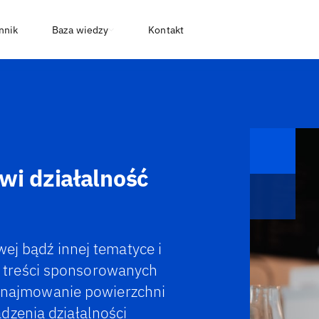
nnik
Baza wiedzy
Kontakt
wi działalność
wej bądź innej tematyce i
 treści sponsorowanych
 wynajmowanie powierzchni
dzenia działalności