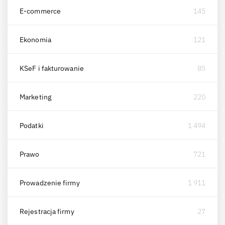
E-commerce
145
Ekonomia
121
KSeF i fakturowanie
85
Marketing
220
Podatki
1 494
Prawo
721
Prowadzenie firmy
1 911
Rejestracja firmy
27