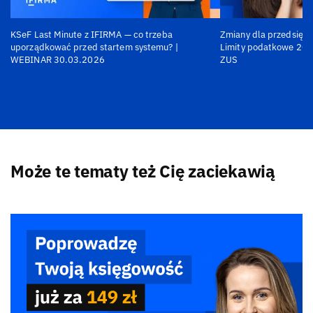
KSeF Last Minute z IFIRMA — co trzeba
Zmiany dla przedsiębi
uporządkować przed startem systemu? |
Limity podatkowe 202
WEBINAR 30.03.2026
ZUS
Może te tematy też Cię zaciekawią