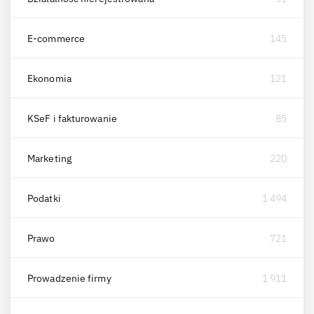
E-commerce
145
Ekonomia
121
KSeF i fakturowanie
85
Marketing
220
Podatki
1 494
Prawo
721
Prowadzenie firmy
1 911