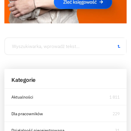
Kategorie
Aktualności
1 811
Dla pracowników
229
Działalność nierejestrowana
31