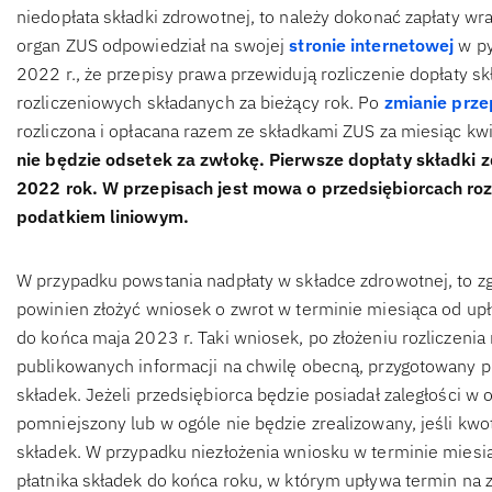
niedopłata składki zdrowotnej, to należy dokonać zapłaty wr
organ ZUS odpowiedział na swojej
stronie internetowej
w py
2022 r., że przepisy prawa przewidują rozliczenie dopłaty s
rozliczeniowych składanych za bieżący rok. Po
zmianie prz
rozliczona i opłacana razem ze składkami ZUS za miesiąc kwi
nie będzie odsetek za zwłokę. Pierwsze dopłaty składki 
2022 rok. W przepisach jest mowa o przedsiębiorcach rozl
podatkiem liniowym.
W przypadku powstania nadpłaty w składce zdrowotnej, to z
powinien złożyć wniosek o zwrot w terminie miesiąca od upł
do końca maja 2023 r. Taki wniosek, po złożeniu rozliczenia
publikowanych informacji na chwilę obecną, przygotowany pr
składek. Jeżeli przedsiębiorca będzie posiadał zaległości w
pomniejszony lub w ogóle nie będzie zrealizowany, jeśli kwo
składek. W przypadku niezłożenia wniosku w terminie miesią
płatnika składek do końca roku, w którym upływa termin na 