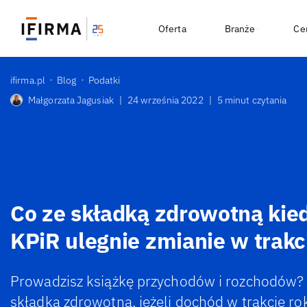
Oferta
Branże
Ce
ifirma.pl
Blog
Podatki
Małgorzata Jagusiak
|
24 września 2022
|
5 minut czytania
Co ze składką zdrowotną kie
KPiR ulegnie zmianie w trakc
Prowadzisz książkę przychodów i rozchodów? 
składką zdrowotną, jeżeli dochód w trakcie ro