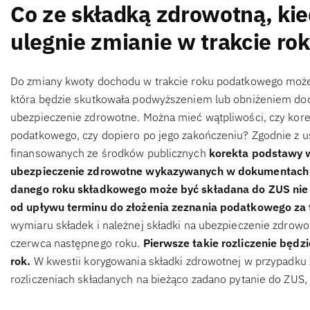
Co ze składką zdrowotną, ki
ulegnie zmianie w trakcie r
Do zmiany kwoty dochodu w trakcie roku podatkowego może 
która będzie skutkowała podwyższeniem lub obniżeniem doch
ubezpieczenie zdrowotne. Można mieć wątpliwości, czy kore
podatkowego, czy dopiero po jego zakończeniu? Zgodnie z u
finansowanych ze środków publicznych
korekta podstawy w
ubezpieczenie zdrowotne wykazywanych w dokumentach r
danego roku składkowego może być składana do ZUS nie pó
od upływu terminu do złożenia zeznania podatkowego za 
wymiaru składek i należnej składki na ubezpieczenie zdrow
czerwca następnego roku.
Pierwsze takie rozliczenie będ
rok.
W kwestii korygowania składki zdrowotnej w przypadk
rozliczeniach składanych na bieżąco zadano pytanie do ZUS,