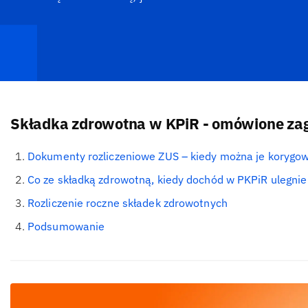
Składka zdrowotna w KPiR - omówione zag
Dokumenty rozliczeniowe ZUS – kiedy można je korygo
Co ze składką zdrowotną, kiedy dochód w PKPiR ulegnie
Rozliczenie roczne składek zdrowotnych
Podsumowanie