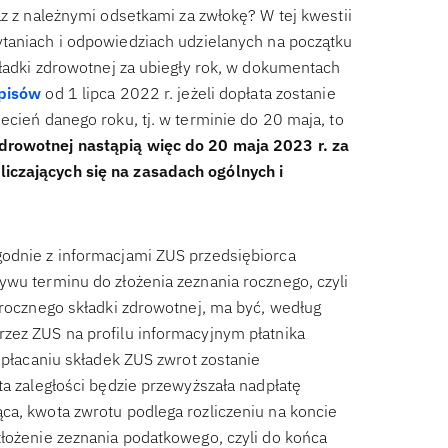
az z należnymi odsetkami za zwłokę? W tej kwestii
taniach i odpowiedziach udzielanych na początku
kładki zdrowotnej za ubiegły rok, w dokumentach
episów
od 1 lipca 2022 r. jeżeli dopłata zostanie
ecień danego roku, tj. w terminie do 20 maja, to
zdrowotnej nastąpią więc do 20 maja 2023 r. za
iczających się na zasadach ogólnych i
godnie z informacjami ZUS przedsiębiorca
ywu terminu do złożenia zeznania rocznego, czyli
 rocznego składki zdrowotnej, ma być, według
zez ZUS na profilu informacyjnym płatnika
 opłacaniu składek ZUS zwrot zostanie
ta zaległości będzie przewyższała nadpłatę
ca, kwota zwrotu podlega rozliczeniu na koncie
złożenie zeznania podatkowego, czyli do końca