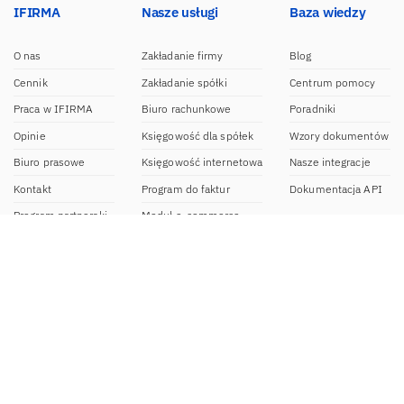
IFIRMA
Nasze usługi
Baza wiedzy
O nas
Zakładanie firmy
Blog
Cennik
Zakładanie spółki
Centrum pomocy
Praca w IFIRMA
Biuro rachunkowe
Poradniki
Opinie
Księgowość dla spółek
Wzory dokumentów
Biuro prasowe
Księgowość internetowa
Nasze integracje
Kontakt
Program do faktur
Dokumentacja API
Program partnerski
Moduł e-commerce
Aplikacja dla NDG
CRM
Aplikacja mobilna
Kontakt
BOK IFIRMA
pon-pt. 9:00 – 20:00
bok@ifirma.pl
71 769 55 15