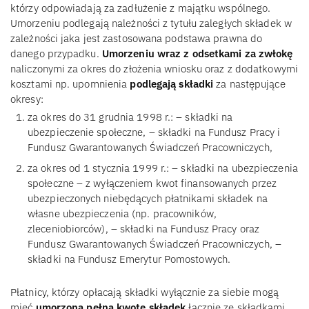
którzy odpowiadają za zadłużenie z majątku wspólnego.
Umorzeniu podlegają należności z tytułu zaległych składek w
zależności jaka jest zastosowana podstawa prawna do
danego przypadku.
Umorzeniu wraz z odsetkami za zwłokę
naliczonymi za okres do złożenia wniosku oraz z dodatkowymi
kosztami np. upomnienia
podlegają składki
za następujące
okresy:
za okres do 31 grudnia 1998 r.: – składki na
ubezpieczenie społeczne, – składki na Fundusz Pracy i
Fundusz Gwarantowanych Świadczeń Pracowniczych,
za okres od 1 stycznia 1999 r.: – składki na ubezpieczenia
społeczne – z wyłączeniem kwot finansowanych przez
ubezpieczonych niebędących płatnikami składek na
własne ubezpieczenia (np. pracowników,
zleceniobiorców), – składki na Fundusz Pracy oraz
Fundusz Gwarantowanych Świadczeń Pracowniczych, –
składki na Fundusz Emerytur Pomostowych.
Płatnicy, którzy opłacają składki wyłącznie za siebie mogą
mieć
umorzoną pełną kwotę składek
łącznie ze składkami