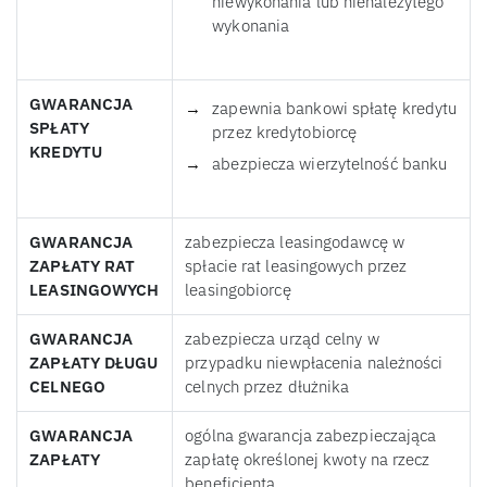
niewykonania lub nienależytego
wykonania
GWARANCJA
zapewnia bankowi spłatę kredytu
SPŁATY
przez kredytobiorcę
KREDYTU
abezpiecza wierzytelność banku
GWARANCJA
zabezpiecza leasingodawcę w
ZAPŁATY RAT
spłacie rat leasingowych przez
LEASINGOWYCH
leasingobiorcę
GWARANCJA
zabezpiecza urząd celny w
ZAPŁATY DŁUGU
przypadku niewpłacenia należności
CELNEGO
celnych przez dłużnika
GWARANCJA
ogólna gwarancja zabezpieczająca
ZAPŁATY
zapłatę określonej kwoty na rzecz
beneficjenta