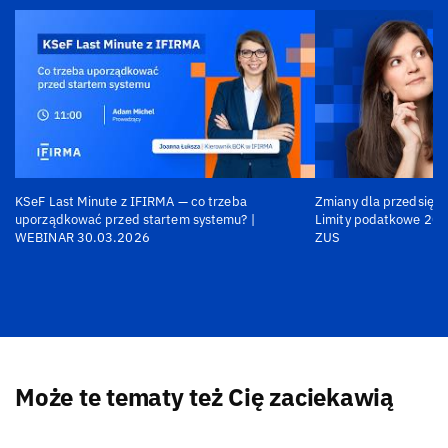
KSeF Last Minute z IFIRMA — co trzeba
Zmiany dla przedsiębi
uporządkować przed startem systemu? |
Limity podatkowe 202
WEBINAR 30.03.2026
ZUS
Może te tematy też Cię zaciekawią