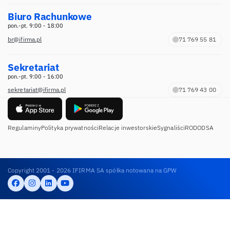
Biuro Rachunkowe
pon.-pt. 9:00 - 18:00
br@ifirma.pl
71 769 55 81
Sekretariat
pon.-pt. 9:00 - 16:00
sekretariat@ifirma.pl
71 769 43 00
Regulaminy
Polityka prywatności
Relacje inwestorskie
Sygnaliści
RODO
DSA
Copyright 2001 - 2026 IFIRMA SA spółka notowana na GPW