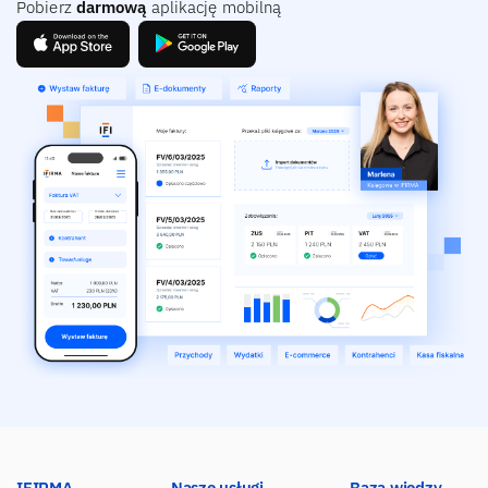
Pobierz
darmową
aplikację mobilną
IFIRMA
Nasze usługi
Baza wiedzy