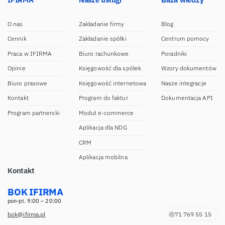
O nas
Zakładanie firmy
Blog
Cennik
Zakładanie spółki
Centrum pomocy
Praca w IFIRMA
Biuro rachunkowe
Poradniki
Opinie
Księgowość dla spółek
Wzory dokumentów
Biuro prasowe
Księgowość internetowa
Nasze integracje
Kontakt
Program do faktur
Dokumentacja API
Program partnerski
Moduł e-commerce
Aplikacja dla NDG
CRM
Aplikacja mobilna
Kontakt
BOK IFIRMA
pon-pt. 9:00 – 20:00
bok@ifirma.pl
71 769 55 15