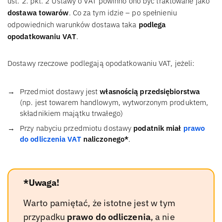
ust. 2. pkt. 2 Ustawy o VAT powinno ono być traktowane jako
dostawa towarów
. Co za tym idzie – po spełnieniu
odpowiednich warunków dostawa taka
podlega
opodatkowaniu VAT
.
Dostawy rzeczowe podlegają opodatkowaniu VAT, jeżeli:
Przedmiot dostawy jest
własnością przedsiębiorstwa
(np. jest towarem handlowym, wytworzonym produktem,
składnikiem majątku trwałego)
Przy nabyciu przedmiotu dostawy
podatnik miał
prawo
do odliczenia VAT
naliczonego*
.
*Uwaga!
Warto pamiętać, że istotne jest w tym
przypadku
prawo do odliczenia
, a nie