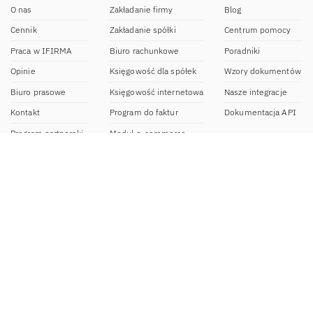
O nas
Zakładanie firmy
Blog
Cennik
Zakładanie spółki
Centrum pomocy
Praca w IFIRMA
Biuro rachunkowe
Poradniki
Opinie
Księgowość dla spółek
Wzory dokumentów
Biuro prasowe
Księgowość internetowa
Nasze integracje
Kontakt
Program do faktur
Dokumentacja API
Program partnerski
Moduł e-commerce
Aplikacja dla NDG
CRM
Aplikacja mobilna
Kontakt
BOK IFIRMA
pon-pt. 9:00 – 20:00
bok@ifirma.pl
71 769 55 15
Biuro Rachunkowe