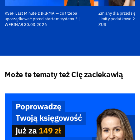
KSeF Last Minute z IFIRMA — co trzeba
Zmiany dla przedsiębi
uporządkować przed startem systemu? |
Limity podatkowe 202
WEBINAR 30.03.2026
ZUS
Może te tematy też Cię zaciekawią