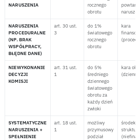
NARUSZENIA
rocznego
powtarza
obrotu
naruszeń
NARUSZENIA
art. 30 ust.
do 1%
kara
PROCEDURALNE
3
światowego
finanso
(NP. BRAK
rocznego
(procedu
WSPÓŁPRACY,
obrotu
BŁĘDNE DANE)
NIEWYKONANIE
art. 31 ust.
do 5%
kara ok
DECYZJI
1
średniego
(dzienna
KOMISJI
dziennego
światowego
obrotu za
każdy dzień
zwłoki
SYSTEMATYCZNE
art. 18 ust.
możliwy
środek
NARUSZENIA +
1
przymusowy
struktura
SPEŁNIENIE
podział
(niefina