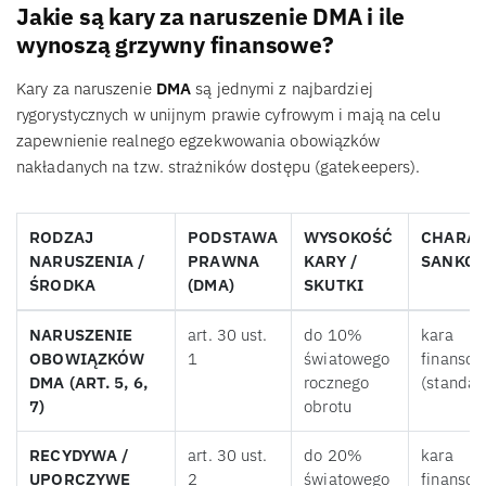
Jakie są kary za naruszenie DMA i ile
wynoszą grzywny finansowe?
Kary za naruszenie
DMA
są jednymi z najbardziej
rygorystycznych w unijnym prawie cyfrowym i mają na celu
zapewnienie realnego egzekwowania obowiązków
nakładanych na tzw. strażników dostępu (gatekeepers).
RODZAJ
PODSTAWA
WYSOKOŚĆ
CHARA
NARUSZENIA /
PRAWNA
KARY /
SANKCJ
ŚRODKA
(DMA)
SKUTKI
NARUSZENIE
art. 30 ust.
do 10%
kara
OBOWIĄZKÓW
1
światowego
finanso
DMA (ART. 5, 6,
rocznego
(standa
7)
obrotu
RECYDYWA /
art. 30 ust.
do 20%
kara
UPORCZYWE
2
światowego
finansow