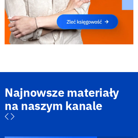
Najnowsze materiały
na naszym kanale