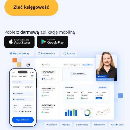
Zleć księgowość
Pobierz
darmową
aplikację mobilną