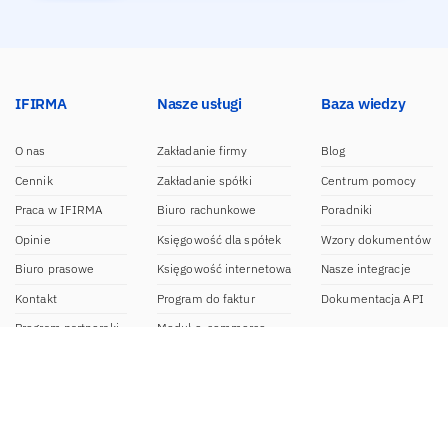
IFIRMA
Nasze usługi
Baza wiedzy
O nas
Zakładanie firmy
Blog
Cennik
Zakładanie spółki
Centrum pomocy
Praca w IFIRMA
Biuro rachunkowe
Poradniki
Opinie
Księgowość dla spółek
Wzory dokumentów
Biuro prasowe
Księgowość internetowa
Nasze integracje
Kontakt
Program do faktur
Dokumentacja API
Program partnerski
Moduł e-commerce
Aplikacja dla NDG
CRM
Aplikacja mobilna
Kontakt