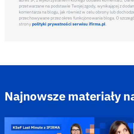
adres IP, z wykorzystaniem którego dodałeś komentarz. Dane
przetwarzane na podstawie Twojej zgody, wynikającej z doda
komentarza na blogu, jak również w celu obrony lub dochodz
przechowywane przez okres funkcjonowania bloga. O szczegó
strony
polityki prywatności serwisu ifirma.pl
.
Najnowsze materiały n