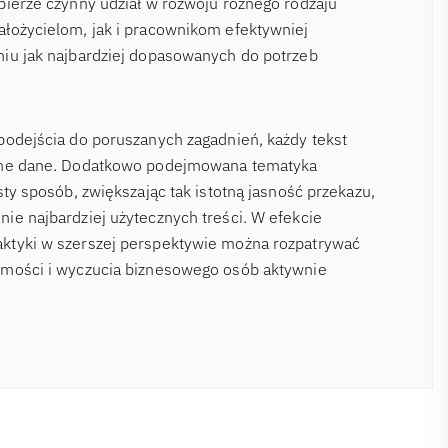
bierze czynny udział w rozwoju różnego rodzaju
łożycielom, jak i pracownikom efektywniej
niu jak najbardziej dopasowanych do potrzeb
podejścia do poruszanych zagadnień, każdy tekst
odne dane. Dodatkowo podejmowana tematyka
sty sposób, zwiększając tak istotną jasność przekazu,
ie najbardziej użytecznych treści. W efekcie
ktyki w szerszej perspektywie można rozpatrywać
omości i wyczucia biznesowego osób aktywnie