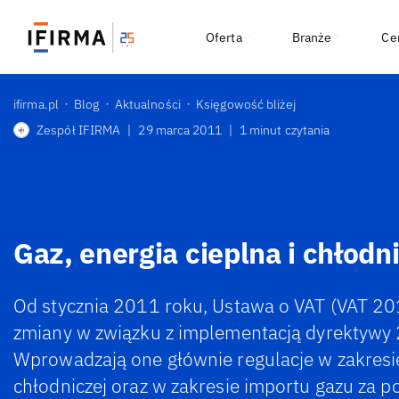
Oferta
Branże
Ce
ifirma.pl
Blog
Aktualności
Księgowość bliżej
Zespół IFIRMA
|
29 marca 2011
|
1 minut czytania
Gaz, energia cieplna i chłod
Od stycznia 2011 roku, Ustawa o VAT (VAT 2
zmiany w związku z implementacją dyrektywy
Wprowadzają one głównie regulacje w zakresie 
chłodniczej oraz w zakresie importu gazu za 