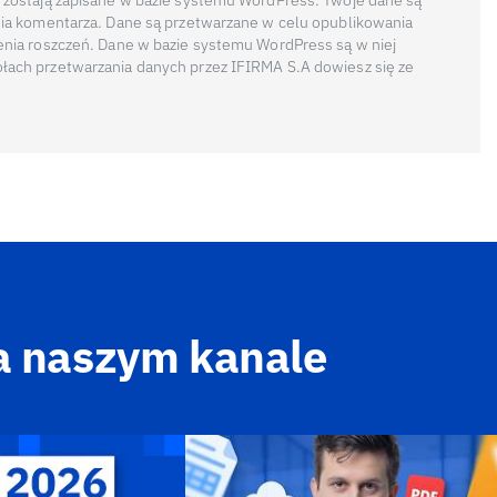
 zostają zapisane w bazie systemu WordPress. Twoje dane są
nia komentarza. Dane są przetwarzane w celu opublikowania
enia roszczeń. Dane w bazie systemu WordPress są w niej
łach przetwarzania danych przez IFIRMA S.A dowiesz się ze
a naszym kanale