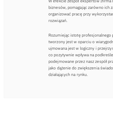
W efekcie zespół ekspertów Ifirma 
biznesów, pomagając zarówno ich za
organizować pracę przy wykorzysta
rozwiązań.
Rozumiejąc istotę profesjonalnego 
tworzony jest w oparciu o wiaryg
ujmowana jest w logiczny i przejrzy
co pozytywnie wpływa na podkreślen
podejmowane przez nasz zespół pra
jako dążenie do zwiększenia świad
działających na rynku.