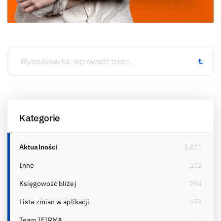
Kategorie
Aktualności
1 811
Inne
132
Księgowość bliżej
784
Lista zmian w aplikacji
153
Team IFIRMA
1