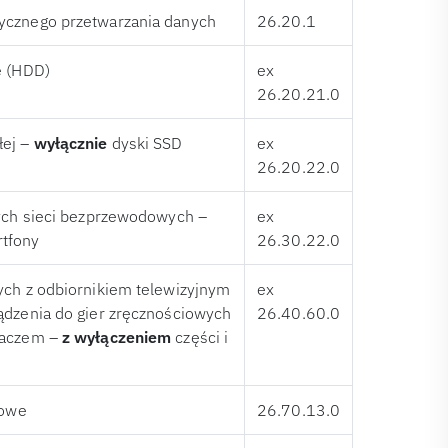
ycznego przetwarzania danych
26.20.1
e (HDD)
ex
26.20.21.0
ej –
wyłącznie
dyski SSD
ex
26.20.22.0
nych sieci bezprzewodowych –
ex
tfony
26.30.22.0
ych z odbiornikiem telewizyjnym
ex
ądzenia do gier zręcznościowych
26.40.60.0
laczem –
z wyłączeniem
części i
rowe
26.70.13.0