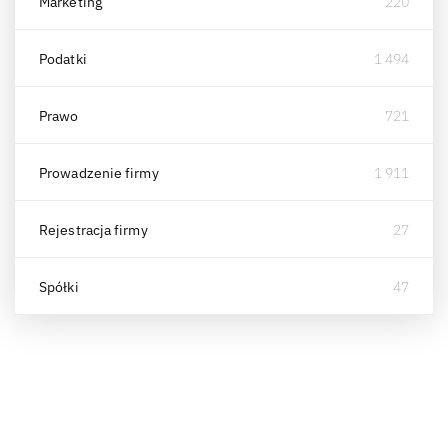
Marketing
220
Podatki
1 494
Prawo
721
Prowadzenie firmy
1 911
Rejestracja firmy
27
Spółki
47