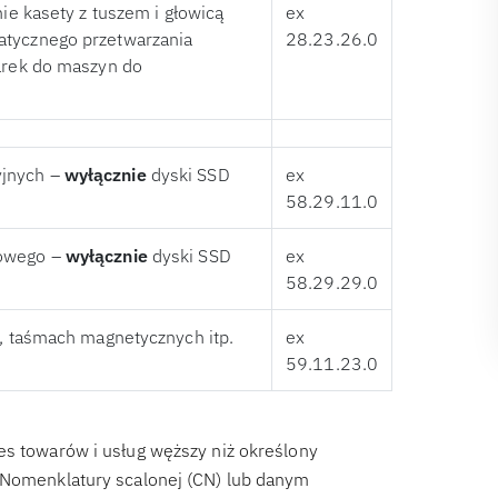
nie kasety z tuszem i głowicą
ex
atycznego przetwarzania
28.23.26.0
karek do maszyn do
yjnych –
wyłącznie
dyski SSD
ex
58.29.11.0
kowego –
wyłącznie
dyski SSD
ex
58.29.29.0
h, taśmach magnetycznych itp.
ex
59.11.23.0
es towarów i usług węższy niż określony
e Nomenklatury scalonej (CN) lub danym