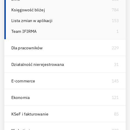
Księgowość bliżej
784
Lista zmian w aplikacji
153
Team IFIRMA
1
Dla pracowników
229
Działalność nierejestrowana
31
E-commerce
145
Ekonomia
121
KSeF i fakturowanie
85