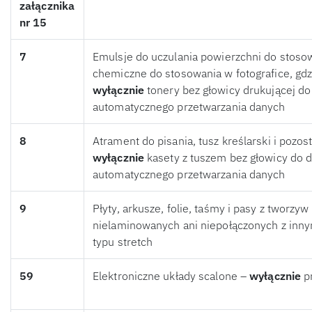
załącznika
nr 15
7
Emulsje do uczulania powierzchni do stosow
chemiczne do stosowania w fotografice, gdz
wyłącznie
tonery bez głowicy drukującej d
automatycznego przetwarzania danych
8
Atrament do pisania, tusz kreślarski i pozos
wyłącznie
kasety z tuszem bez głowicy do 
automatycznego przetwarzania danych
9
Płyty, arkusze, folie, taśmy i pasy z tworz
nielaminowanych ani niepołączonych z inny
typu stretch
59
Elektroniczne układy scalone –
wyłącznie
p