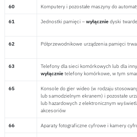
60
Komputery i pozostałe maszyny do automat
61
Jednostki pamięci –
wyłącznie
dyski tward
62
Półprzewodnikowe urządzenia pamięci trwał
63
Telefony dla sieci komórkowych lub dla in
wyłącznie
telefony komórkowe, w tym smar
65
Konsole do gier wideo (w rodzaju stosowan
lub samodzielnym ekranem) i pozostałe urz
lub hazardowych z elektronicznym wyświet
akcesoriów
66
Aparaty fotograficzne cyfrowe i kamery cyf