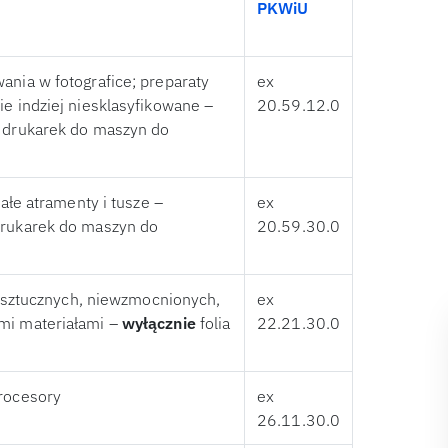
PKWiU
ania w fotografice; preparaty
ex
ie indziej niesklasyfikowane –
20.59.12.0
o drukarek do maszyn do
tałe atramenty i tusze –
ex
drukarek do maszyn do
20.59.30.0
yw sztucznych, niewzmocnionych,
ex
mi materiałami –
wyłącznie
folia
22.21.30.0
rocesory
ex
26.11.30.0