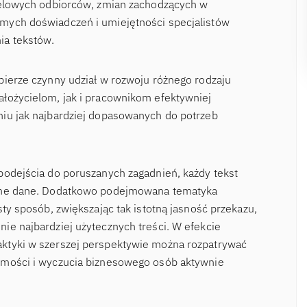
ocelowych odbiorców, zmian zachodzących w
mych doświadczeń i umiejętności specjalistów
ia tekstów.
bierze czynny udział w rozwoju różnego rodzaju
łożycielom, jak i pracownikom efektywniej
niu jak najbardziej dopasowanych do potrzeb
podejścia do poruszanych zagadnień, każdy tekst
odne dane. Dodatkowo podejmowana tematyka
sty sposób, zwiększając tak istotną jasność przekazu,
ie najbardziej użytecznych treści. W efekcie
ktyki w szerszej perspektywie można rozpatrywać
omości i wyczucia biznesowego osób aktywnie