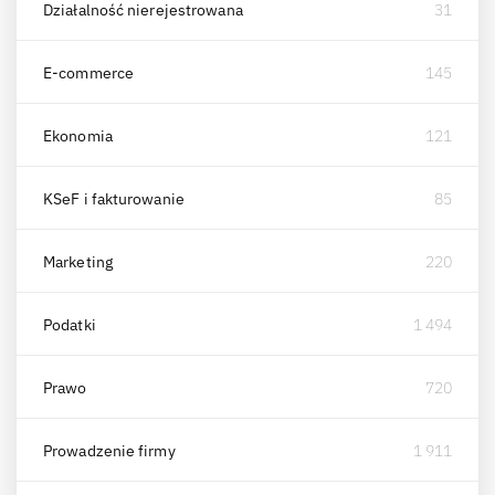
Działalność nierejestrowana
31
E-commerce
145
Ekonomia
121
KSeF i fakturowanie
85
Marketing
220
Podatki
1 494
Prawo
720
Prowadzenie firmy
1 911