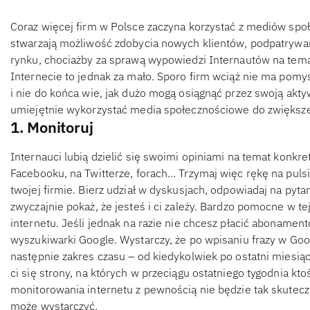
Coraz więcej firm w Polsce zaczyna korzystać z mediów spo
stwarzają możliwość zdobycia nowych klientów, podpatrywani
rynku, chociażby za sprawą wypowiedzi Internautów na tem
Internecie to jednak za mało. Sporo firm wciąż nie ma po
i nie do końca wie, jak dużo mogą osiągnąć przez swoją ak
umiejętnie wykorzystać media społecznościowe do zwiększe
1. Monitoruj
Internauci lubią dzielić się swoimi opiniami na temat konkr
Facebooku, na Twitterze, forach… Trzymaj więc rękę na pulsi
twojej firmie. Bierz udział w dyskusjach, odpowiadaj na py
zwyczajnie pokaż, że jesteś i ci zależy. Bardzo pomocne w t
internetu. Jeśli jednak na razie nie chcesz płacić abonamen
wyszukiwarki Google. Wystarczy, że po wpisaniu frazy w Goo
następnie zakres czasu – od kiedykolwiek po ostatni miesią
ci się strony, na których w przeciągu ostatniego tygodnia kt
monitorowania internetu z pewnością nie będzie tak skuteczn
może wystarczyć.