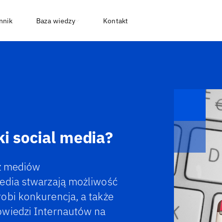
nnik
Baza wiedzy
Kontakt
i social media?
 z mediów
media stwarzają możliwość
obi konkurencja, a także
owiedzi Internautów na