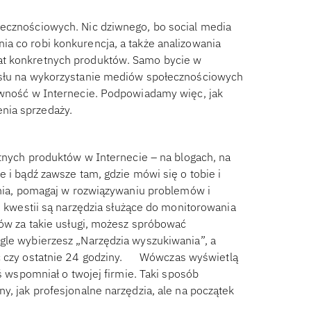
łecznościowych. Nic dziwnego, bo social media
a co robi konkurencja, a także analizowania
at konkretnych produktów. Samo bycie w
mysłu na wykorzystanie mediów społecznościowych
tywność w Internecie. Podpowiadamy więc, jak
nia sprzedaży.
etnych produktów w Internecie – na blogach, na
e i bądź zawsze tam, gdzie mówi się o tobie i
tania, pomagaj w rozwiązywaniu problemów i
ej kwestii są narzędzia służące do monitorowania
tów za takie usługi, możesz spróbować
gle wybierzesz „Narzędzia wyszukiwania”, a
c czy ostatnie 24 godziny.
Wówczas wyświetlą
oś wspomniał o twojej firmie. Taki sposób
y, jak profesjonalne narzędzia, ale na początek