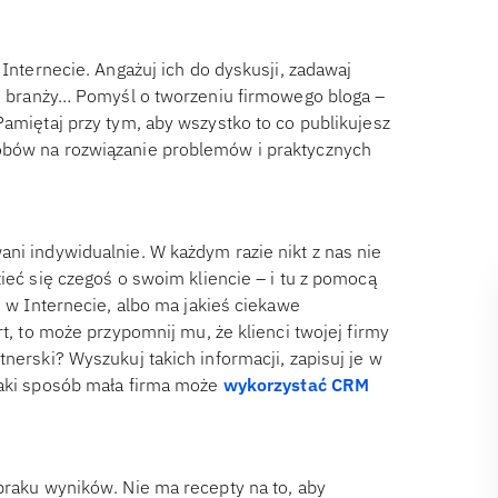
 Internecie. Angażuj ich do dyskusji, zadawaj
y i branży… Pomyśl o tworzeniu firmowego bloga –
Pamiętaj przy tym, aby wszystko to co publikujesz
obów na rozwiązanie problemów i praktycznych
ni indywidualnie. W każdym razie nikt z nas nie
ieć się czegoś o swoim kliencie – i tu z pomocą
ę w Internecie, albo ma jakieś ciekawe
rt, to może przypomnij mu, że klienci twojej firmy
nerski? Wyszukuj takich informacji, zapisuj je w
jaki sposób mała firma może
wykorzystać CRM
braku wyników. Nie ma recepty na to, aby