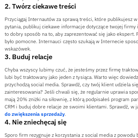
2. Twórz ciekawe treści
Przyciągaj Internautów za sprawą treści, które publikujesz w
pytania, publikuj ciekawe informacje dotyczące twojej firm
to dobry sposób na to, aby zaprezentować się jako ekspert. 
było pomocne. Internauci często szukają w Internecie spos
wskazówek.
3. Buduj relacje
Chyba wszyscy lubimy czuć, że jesteśmy przez firmę traktowa
lubi być traktowany jako jeden z tysiąca. Warto więc dowiedz
przychodzą social media. Sprawdź, czy twój klient udziela si
zainteresowania? Jeśli chwali się, że regularnie uprawia spo
mają 20% zniżki na siłownię, z którą podpisałeś program part
CRM i buduj dobre relacje ze swoimi klientami. Sprawdź, w 
do zwiększenia sprzedaży
.
4. Nie zniechęcaj się
Sporo firm rezygnuje z korzystania z social media z powodu 