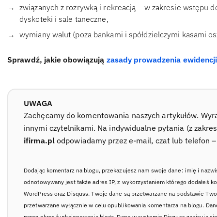
związanych z rozrywką i rekreacją – w zakresie wstępu 
dyskoteki i sale taneczne,
wymiany walut (poza bankami i spółdzielczymi kasami 
Sprawdź, jakie obowiązują
zasady prowadzenia ewidencji 
UWAGA
Zachęcamy do komentowania naszych artykułów. Wyraź 
innymi czytelnikami. Na indywidualne pytania (z zakre
ifirma.pl
odpowiadamy przez e-mail, czat lub telefon 
Dodając komentarz na blogu, przekazujesz nam swoje dane: imię i nazwi
odnotowywany jest także adres IP, z wykorzystaniem którego dodałeś k
WordPress oraz Disquss. Twoje dane są przetwarzane na podstawie Twoj
przetwarzane wyłącznie w celu opublikowania komentarza na blogu. Da
przez okres funkcjonowania bloga. Dane w systemie Disquss zapisują si