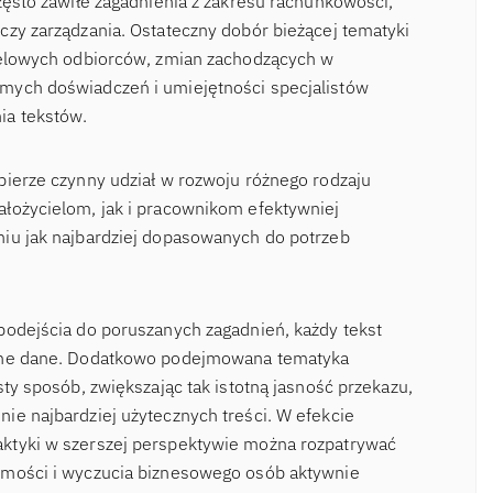
zęsto zawiłe zagadnienia z zakresu rachunkowości,
czy zarządzania. Ostateczny dobór bieżącej tematyki
ocelowych odbiorców, zmian zachodzących w
mych doświadczeń i umiejętności specjalistów
ia tekstów.
bierze czynny udział w rozwoju różnego rodzaju
łożycielom, jak i pracownikom efektywniej
niu jak najbardziej dopasowanych do potrzeb
podejścia do poruszanych zagadnień, każdy tekst
odne dane. Dodatkowo podejmowana tematyka
sty sposób, zwiększając tak istotną jasność przekazu,
ie najbardziej użytecznych treści. W efekcie
ktyki w szerszej perspektywie można rozpatrywać
omości i wyczucia biznesowego osób aktywnie