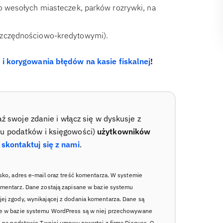
do wesołych miasteczek, parków rozrywki, na
oszczędnościowo-kredytowymi).
i korygowania błędów na kasie fiskalnej
!
swoje zdanie i włącz się w dyskusje z
su podatków i księgowości)
użytkowników
–
skontaktuj się z nami
.
sko, adres e-mail oraz treść komentarza. W systemie
omentarz. Dane zostają zapisane w bazie systemu
ej zgody, wynikającej z dodania komentarza. Dane są
ne w bazie systemu WordPress są w niej przechowywane
ę na podstawie Twojej umowy zawartej z firmą Disquss. O