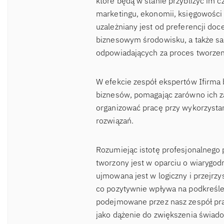
które będą w stanie przybliżyć im c
marketingu, ekonomii, księgowości 
uzależniany jest od preferencji d
biznesowym środowisku, a także sa
odpowiadających za proces tworzen
W efekcie zespół ekspertów Ifirma 
biznesów, pomagając zarówno ich za
organizować pracę przy wykorzysta
rozwiązań.
Rozumiejąc istotę profesjonalnego 
tworzony jest w oparciu o wiaryg
ujmowana jest w logiczny i przejrzy
co pozytywnie wpływa na podkreślen
podejmowane przez nasz zespół pra
jako dążenie do zwiększenia świad