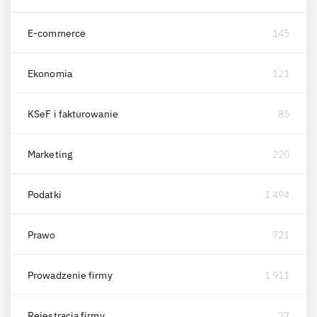
E-commerce
145
Ekonomia
121
KSeF i fakturowanie
85
Marketing
220
Podatki
1 494
Prawo
721
Prowadzenie firmy
1 911
Rejestracja firmy
27