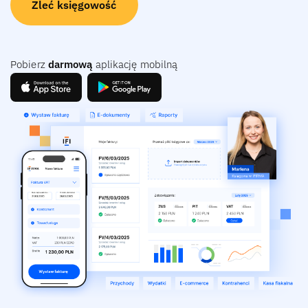
Zleć księgowość
Pobierz
darmową
aplikację mobilną