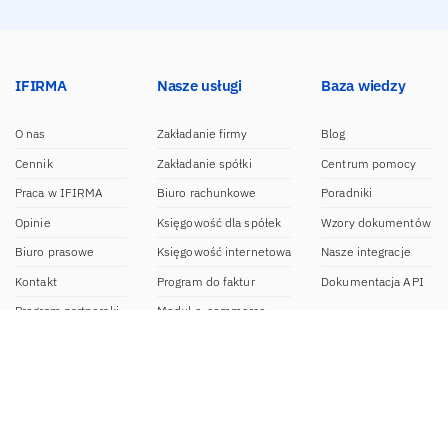
IFIRMA
Nasze usługi
Baza wiedzy
O nas
Zakładanie firmy
Blog
Cennik
Zakładanie spółki
Centrum pomocy
Praca w IFIRMA
Biuro rachunkowe
Poradniki
Opinie
Księgowość dla spółek
Wzory dokumentów
Biuro prasowe
Księgowość internetowa
Nasze integracje
Kontakt
Program do faktur
Dokumentacja API
Program partnerski
Moduł e-commerce
Aplikacja dla NDG
CRM
Aplikacja mobilna
Kontakt