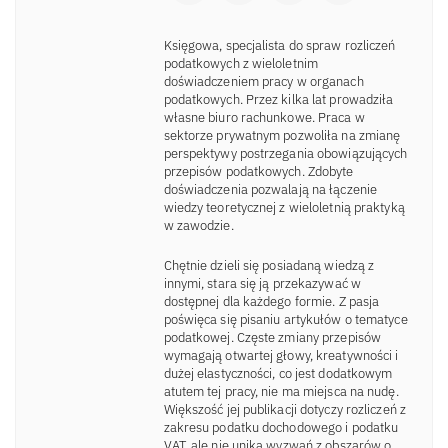
Księgowa, specjalista do spraw rozliczeń
podatkowych z wieloletnim
doświadczeniem pracy w organach
podatkowych. Przez kilka lat prowadziła
własne biuro rachunkowe. Praca w
sektorze prywatnym pozwoliła na zmianę
perspektywy postrzegania obowiązujących
przepisów podatkowych. Zdobyte
doświadczenia pozwalają na łączenie
wiedzy teoretycznej z wieloletnią praktyką
w zawodzie.
Chętnie dzieli się posiadaną wiedzą z
innymi, stara się ją przekazywać w
dostępnej dla każdego formie. Z pasja
poświęca się pisaniu artykułów o tematyce
podatkowej. Częste zmiany przepisów
wymagają otwartej głowy, kreatywności i
dużej elastyczności, co jest dodatkowym
atutem tej pracy, nie ma miejsca na nudę.
Większość jej publikacji dotyczy rozliczeń z
zakresu podatku dochodowego i podatku
VAT, ale nie unika wyzwań z obszarów o