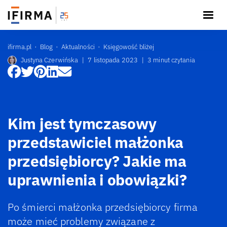
ifirma.pl
Blog
Aktualności
Księgowość bliżej
Justyna Czerwińska
|
7 listopada 2023
|
3 minut czytania
Kim jest tymczasowy
przedstawiciel małżonka
przedsiębiorcy? Jakie ma
uprawnienia i obowiązki?
Po śmierci małżonka przedsiębiorcy firma
może mieć problemy związane z