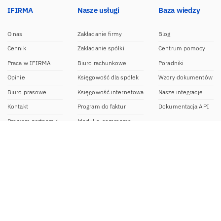
IFIRMA
Nasze usługi
Baza wiedzy
O nas
Zakładanie firmy
Blog
Cennik
Zakładanie spółki
Centrum pomocy
Praca w IFIRMA
Biuro rachunkowe
Poradniki
Opinie
Księgowość dla spółek
Wzory dokumentów
Biuro prasowe
Księgowość internetowa
Nasze integracje
Kontakt
Program do faktur
Dokumentacja API
Program partnerski
Moduł e-commerce
Aplikacja dla NDG
CRM
Aplikacja mobilna
Kontakt
BOK IFIRMA
pon-pt. 9:00 – 20:00
bok@ifirma.pl
71 769 55 15