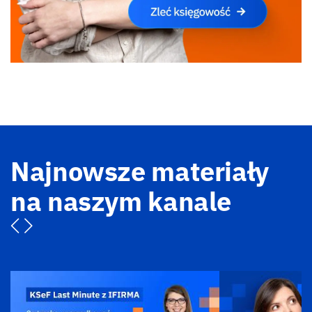
Najnowsze materiały
na naszym kanale