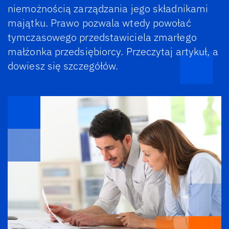
niemożnością zarządzania jego składnikami
majątku. Prawo pozwala wtedy powołać
tymczasowego przedstawiciela zmarłego
małżonka przedsiębiorcy. Przeczytaj artykuł, a
dowiesz się szczegółów.