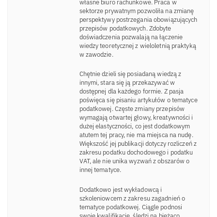
własne biuro rachunkowe. Praca w
sektorze prywatnym pozwoliła na zmianę
perspektywy postrzegania obowiązujących
przepisów podatkowych. Zdobyte
doświadczenia pozwalają na łączenie
wiedzy teoretycznej z wieloletnią praktyką
w zawodzie.
Chętnie dzieli się posiadaną wiedzą z
innymi, stara się ją przekazywać w
dostępnej dla każdego formie. Z pasja
poświęca się pisaniu artykułów o tematyce
podatkowej. Częste zmiany przepisów
wymagają otwartej głowy, kreatywności i
dużej elastyczności, co jest dodatkowym
atutem tej pracy, nie ma miejsca na nudę.
Większość jej publikacji dotyczy rozliczeń z
zakresu podatku dochodowego i podatku
VAT, ale nie unika wyzwań z obszarów o
innej tematyce.
Dodatkowo jest wykładowcą i
szkoleniowcem z zakresu zagadnień o
tematyce podatkowej. Ciągle podnosi
swoje kwalifikacje, śledzi na bieżąco