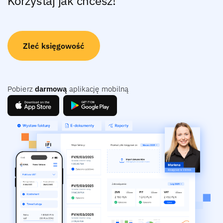
Korzystaj jak chcesz!
Zleć księgowość
Pobierz
darmową
aplikację mobilną