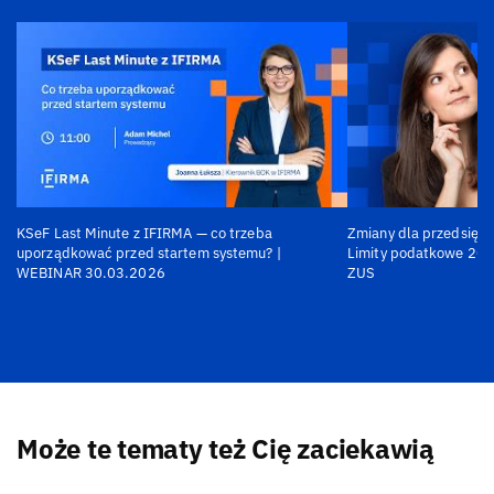
KSeF Last Minute z IFIRMA — co trzeba
Zmiany dla przedsiębi
uporządkować przed startem systemu? |
Limity podatkowe 202
WEBINAR 30.03.2026
ZUS
Może te tematy też Cię zaciekawią