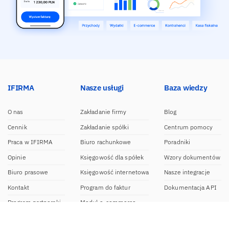
IFIRMA
Nasze usługi
Baza wiedzy
O nas
Zakładanie firmy
Blog
Cennik
Zakładanie spółki
Centrum pomocy
Praca w IFIRMA
Biuro rachunkowe
Poradniki
Opinie
Księgowość dla spółek
Wzory dokumentów
Biuro prasowe
Księgowość internetowa
Nasze integracje
Kontakt
Program do faktur
Dokumentacja API
Program partnerski
Moduł e-commerce
Aplikacja dla NDG