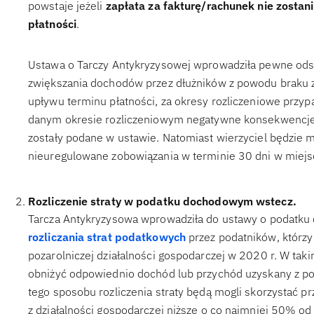
powstaje jeżeli
zapłata za fakturę/rachunek nie zostan
płatności
.
Ustawa o Tarczy Antykryzysowej wprowadziła pewne ods
zwiększania dochodów przez dłużników z powodu braku z
upływu terminu płatności, za okresy rozliczeniowe przypa
danym okresie rozliczeniowym negatywne konsekwencje
zostały podane w ustawie. Natomiast wierzyciel będzie
nieuregulowane zobowiązania w terminie 30 dni w miej
Rozliczenie straty w podatku dochodowym wstecz.
Tarcza Antykryzysowa wprowadziła do ustawy o podatku
rozliczania strat podatkowych
przez podatników, którzy
pozarolniczej działalności gospodarczej w 2020 r. W tak
obniżyć odpowiednio dochód lub przychód uzyskany z poz
tego sposobu rozliczenia straty będą mogli skorzystać pr
z działalności gospodarczej niższe o co najmniej 50% od