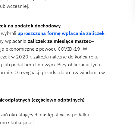
lub wcześniej.
czek na podatek dochodowy.
 wybrali
uproszczoną formę wpłacania zaliczek
,
my wpłacania
zaliczek za miesiące marzec–
ncje ekonomiczne z powodu COVID-19. W
czek w 2020 r. zaliczki należne do końca roku
j lub podatkiem liniowym. Przy obliczaniu tych
formie. O rezygnacji przedsiębiorca zawiadamia w
nieodpłatnych (częściowo odpłatnych)
ązań określających następstwa, w podatku
mu skutkującej: