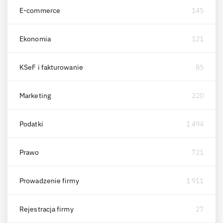
E-commerce
145
Ekonomia
121
KSeF i fakturowanie
85
Marketing
220
Podatki
1 494
Prawo
721
Prowadzenie firmy
1 911
Rejestracja firmy
27