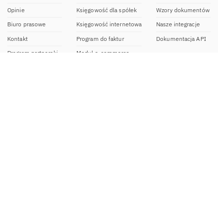
Opinie
Księgowość dla spółek
Wzory dokumentów
Biuro prasowe
Księgowość internetowa
Nasze integracje
Kontakt
Program do faktur
Dokumentacja API
Program partnerski
Moduł e-commerce
Aplikacja dla NDG
CRM
Aplikacja mobilna
Kontakt
BOK IFIRMA
pon-pt. 9:00 – 20:00
bok@ifirma.pl
71 769 55 15
Biuro Rachunkowe
pon.-pt. 9:00 - 18:00
br@ifirma.pl
71 769 55 81