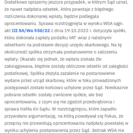
Dodatkowo opiszemy jeszcze przypadek, w którym Sąd uznał,
że nawet nadpłata odsetek, która powstaje z błędnego
rozliczenia dokonanej wpłaty, będzie podlegała
oprocentowaniu. Sprawa rozstrzygnięta w wyroku WSA sygn.
akt
III SA/Wa 550/22
z dnia 19.10.2022 r. dotyczyła spółki,
która dokonała zapłaty podatku VAT wraz z należnymi
odsetkami na podstawie decyzji urzędu skarbowego. Na tę
okoliczność spółka otrzymała postanowienie o zaliczeniu
wpłaty. Okazało się jednak, że wpłata została źle
zaksięgowana, błędnie zostały obliczone odsetki od zaległości
podatkowej. Spółka złożyła zażalenie na postanowienie
wydane przez urząd skarbowy, które w toku prowadzonych
postępowań zostało końcowo uchylone przez Sąd. Niesłusznie
pobrane odsetki zostały zwrócone spółce, ale bez
oprocentowania, z czym się nie zgodził przedsiębiorca i
sprawa trafiła do Sądu. W rozstrzygnięciu, które zapadło
przywołano argumentację, na którą powoływał się fiskus, że
przepisy nie przewidują oprocentowania nadpłaty powstałej w
wyniku uchylenia postanowienia przez Sąd. Jednak WSA nie