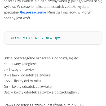
odsetek za zwłokę, ale napiszemy według jakiego wzoru to się
wylicza. W sprawie naliczania odsetek zostało wydane
specjalne
Rozporządzenie
Ministra Finansów, w którym
podany jest wzór:
(Kz x L x O) ÷ 365 = On = Opz
Gdzie poszczególne oznaczenia odnoszą się do:
Kz – kwoty zaległości,
L – liczby dni zwłoki,
O – stawki odsetek za zwłokę,
365 – liczby dni w roku,
On – kwoty odsetek za zwłokę,
Opz – kwoty odsetek za zwłokę po zaokrągleniu.
Stawka odsetek za zwłokę jest równa sumie 200%