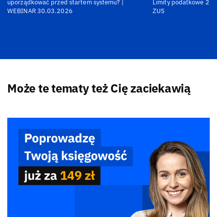
uporządkować przed startem systemu? |
Limity podatkowe 202
WEBINAR 30.03.2026
ZUS
Może te tematy też Cię zaciekawią