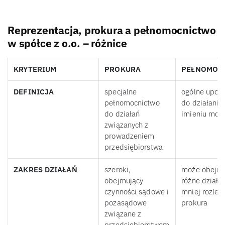
Reprezentacja, prokura a pełnomocnictwo
w spółce z o.o. – różnice
KRYTERIUM
PROKURA
PEŁNOMOC
DEFINICJA
specjalne
ogólne upow
pełnomocnictwo
do działania
do działań
imieniu moc
związanych z
prowadzeniem
przedsiębiorstwa
ZAKRES DZIAŁAŃ
szeroki,
może obejm
obejmujący
różne działan
czynności sądowe i
mniej rozległ
pozasądowe
prokura
związane z
przedsiębiorstwem