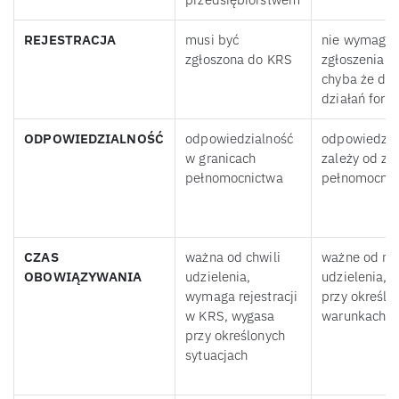
REJESTRACJA
musi być
nie wymaga
zgłoszona do KRS
zgłoszenia d
chyba że dot
działań form
ODPOWIEDZIALNOŚĆ
odpowiedzialność
odpowiedzia
w granicach
zależy od za
pełnomocnictwa
pełnomocnic
CZAS
ważna od chwili
ważne od m
OBOWIĄZYWANIA
udzielenia,
udzielenia, 
wymaga rejestracji
przy określo
w KRS, wygasa
warunkach
przy określonych
sytuacjach