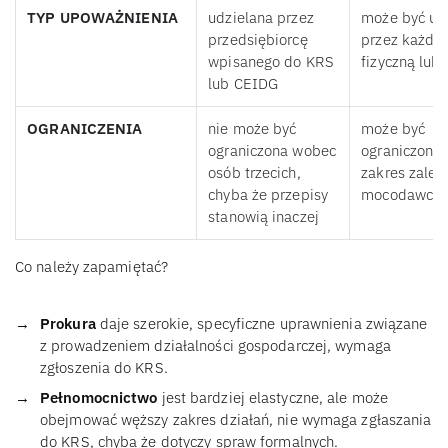
TYP UPOWAŻNIENIA
udzielana przez
może być ud
przedsiębiorcę
przez każdą
wpisanego do KRS
fizyczną lub
lub CEIDG
OGRANICZENIA
nie może być
może być
ograniczona wobec
ograniczona,
osób trzecich,
zakres zależ
chyba że przepisy
mocodawcy
stanowią inaczej
Co należy zapamiętać?
Prokura
daje szerokie, specyficzne uprawnienia związane
z prowadzeniem działalności gospodarczej, wymaga
zgłoszenia do KRS.
Pełnomocnictwo
jest bardziej elastyczne, ale może
obejmować węższy zakres działań, nie wymaga zgłaszania
do KRS, chyba że dotyczy spraw formalnych.