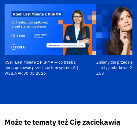
KSeF Last Minute z IFIRMA — co trzeba
Zmiany dla przedsiębi
uporządkować przed startem systemu? |
Limity podatkowe 202
WEBINAR 30.03.2026
ZUS
Może te tematy też Cię zaciekawią