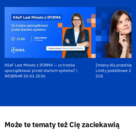
KSeF Last Minute z IFIRMA — co trzeba
Zmiany dla przedsiębi
uporządkować przed startem systemu? |
Limity podatkowe 202
WEBINAR 30.03.2026
ZUS
Może te tematy też Cię zaciekawią