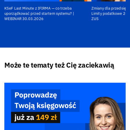
KSeF Last Minute z IFIRMA — co trzeba
Zmiany dla przedsiębi
uporządkować przed startem systemu? |
Limity podatkowe 202
WEBINAR 30.03.2026
ZUS
Może te tematy też Cię zaciekawią