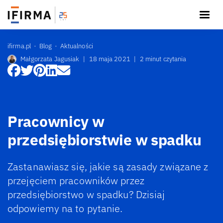
ifirma.pl
Blog
Aktualności
Małgorzata Jagusiak
|
18 maja 2021
|
2 minut czytania
Pracownicy w
przedsiębiorstwie w spadku
Zastanawiasz się, jakie są zasady związane z
przejęciem pracowników przez
przedsiębiorstwo w spadku? Dzisiaj
odpowiemy na to pytanie.