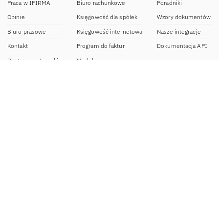
Praca w IFIRMA
Biuro rachunkowe
Poradniki
Opinie
Księgowość dla spółek
Wzory dokumentów
Biuro prasowe
Księgowość internetowa
Nasze integracje
Kontakt
Program do faktur
Dokumentacja API
Program partnerski
Moduł e-commerce
Aplikacja dla NDG
CRM
Aplikacja mobilna
Kontakt
BOK IFIRMA
pon-pt. 9:00 – 20:00
bok@ifirma.pl
71 769 55 15
Biuro Rachunkowe
pon.-pt. 9:00 - 18:00
br@ifirma.pl
71 769 55 81