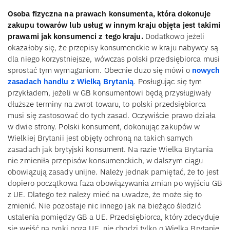
Osoba fizyczna na prawach konsumenta, która dokonuje
zakupu towarów lub usług w innym kraju objęta jest takimi
prawami jak konsumenci z tego kraju.
Dodatkowo jeżeli
okazałoby się, że przepisy konsumenckie w kraju nabywcy są
dla niego korzystniejsze, wówczas polski przedsiębiorca musi
sprostać tym wymaganiom. Obecnie dużo się mówi o
nowych
zasadach handlu z Wielką Brytanią
. Posługując się tym
przykładem, jeżeli w GB konsumentowi będą przysługiwały
dłuższe terminy na zwrot towaru, to polski przedsiębiorca
musi się zastosować do tych zasad. Oczywiście prawo działa
w dwie strony. Polski konsument, dokonując zakupów w
Wielkiej Brytanii jest objęty ochroną na takich samych
zasadach jak brytyjski konsument. Na razie Wielka Brytania
nie zmieniła przepisów konsumenckich, w dalszym ciągu
obowiązują zasady unijne. Należy jednak pamiętać, że to jest
dopiero początkowa faza obowiązywania zmian po wyjściu GB
z UE. Dlatego też należy mieć na uwadze, że może się to
zmienić. Nie pozostaje nic innego jak na bieżąco śledzić
ustalenia pomiędzy GB a UE. Przedsiębiorca, który zdecyduje
się wejść na rynki poza UE, nie chodzi tylko o Wielką Brytanię,