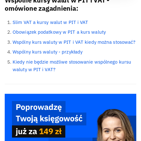
Wspólne kursy walut w PIT i VAT -
omówione zagadnienia:
Slim VAT a kursy walut w PIT i VAT
Obowiązek podatkowy w PIT a kurs waluty
Wspólny kurs waluty w PIT i VAT kiedy można stosować?
Wspólny kurs waluty - przykłady
Kiedy nie będzie możliwe stosowanie wspólnego kursu
waluty w PIT i VAT?