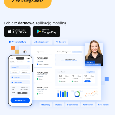
Zleć księgowość
Pobierz
darmową
aplikację mobilną