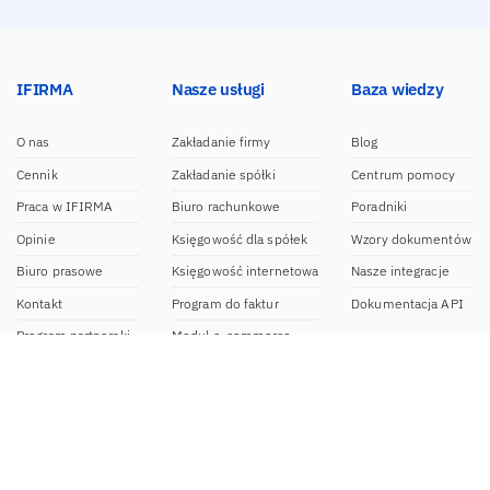
IFIRMA
Nasze usługi
Baza wiedzy
O nas
Zakładanie firmy
Blog
Cennik
Zakładanie spółki
Centrum pomocy
Praca w IFIRMA
Biuro rachunkowe
Poradniki
Opinie
Księgowość dla spółek
Wzory dokumentów
Biuro prasowe
Księgowość internetowa
Nasze integracje
Kontakt
Program do faktur
Dokumentacja API
Program partnerski
Moduł e-commerce
Aplikacja dla NDG
CRM
Aplikacja mobilna
Kontakt