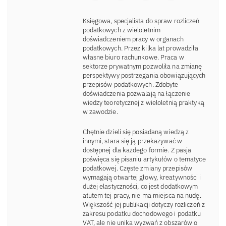
Księgowa, specjalista do spraw rozliczeń
podatkowych z wieloletnim
doświadczeniem pracy w organach
podatkowych. Przez kilka lat prowadziła
własne biuro rachunkowe. Praca w
sektorze prywatnym pozwoliła na zmianę
perspektywy postrzegania obowiązujących
przepisów podatkowych. Zdobyte
doświadczenia pozwalają na łączenie
wiedzy teoretycznej z wieloletnią praktyką
w zawodzie.
Chętnie dzieli się posiadaną wiedzą z
innymi, stara się ją przekazywać w
dostępnej dla każdego formie. Z pasja
poświęca się pisaniu artykułów o tematyce
podatkowej. Częste zmiany przepisów
wymagają otwartej głowy, kreatywności i
dużej elastyczności, co jest dodatkowym
atutem tej pracy, nie ma miejsca na nudę.
Większość jej publikacji dotyczy rozliczeń z
zakresu podatku dochodowego i podatku
VAT, ale nie unika wyzwań z obszarów o