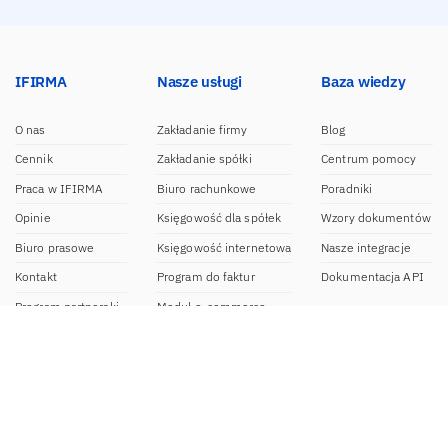
IFIRMA
Nasze usługi
Baza wiedzy
O nas
Zakładanie firmy
Blog
Cennik
Zakładanie spółki
Centrum pomocy
Praca w IFIRMA
Biuro rachunkowe
Poradniki
Opinie
Księgowość dla spółek
Wzory dokumentów
Biuro prasowe
Księgowość internetowa
Nasze integracje
Kontakt
Program do faktur
Dokumentacja API
Program partnerski
Moduł e-commerce
Aplikacja dla NDG
CRM
Aplikacja mobilna
Kontakt