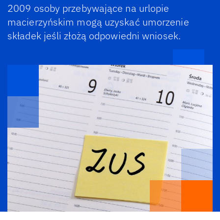
2009 osoby przebywające na urlopie
macierzyńskim mogą uzyskać umorzenie
składek jeśli złożą odpowiedni wniosek.