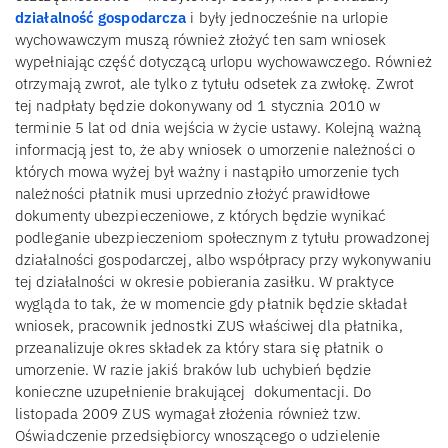
działalność gospodarcza
i były jednocześnie na urlopie
wychowawczym muszą również złożyć ten sam wniosek
wypełniając część dotyczącą urlopu wychowawczego. Również
otrzymają zwrot, ale tylko z tytułu odsetek za zwłokę. Zwrot
tej nadpłaty będzie dokonywany od 1 stycznia 2010 w
terminie 5 lat od dnia wejścia w życie ustawy. Kolejną ważną
informacją jest to, że aby wniosek o umorzenie należności o
których mowa wyżej był ważny i nastąpiło umorzenie tych
należności płatnik musi uprzednio złożyć prawidłowe
dokumenty ubezpieczeniowe, z których będzie wynikać
podleganie ubezpieczeniom społecznym z tytułu prowadzonej
działalności gospodarczej, albo współpracy przy wykonywaniu
tej działalności w okresie pobierania zasiłku. W praktyce
wygląda to tak, że w momencie gdy płatnik będzie składał
wniosek, pracownik jednostki ZUS właściwej dla płatnika,
przeanalizuje okres składek za który stara się płatnik o
umorzenie. W razie jakiś braków lub uchybień będzie
konieczne uzupełnienie brakującej dokumentacji. Do
listopada 2009 ZUS wymagał złożenia również tzw.
Oświadczenie przedsiębiorcy wnoszącego o udzielenie