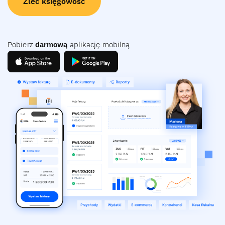
Zleć księgowość
Pobierz
darmową
aplikację mobilną