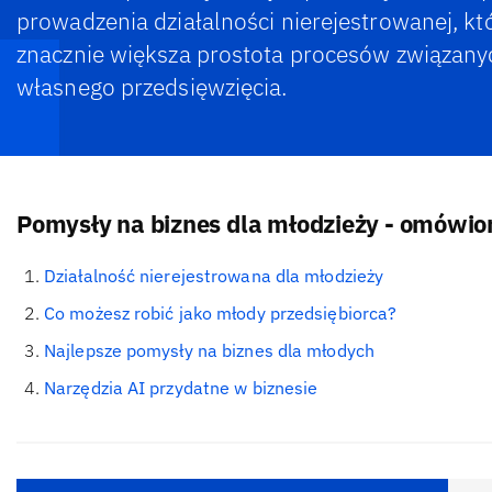
prowadzenia działalności nierejestrowanej, kt
znacznie większa prostota procesów związany
własnego przedsięwzięcia.
Pomysły na biznes dla młodzieży - omówio
Działalność nierejestrowana dla młodzieży
Co możesz robić jako młody przedsiębiorca?
Najlepsze pomysły na biznes dla młodych
Narzędzia AI przydatne w biznesie