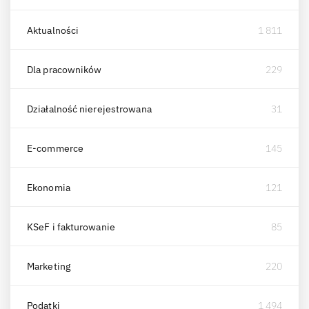
Aktualności
1 811
Dla pracowników
229
Działalność nierejestrowana
31
E-commerce
145
Ekonomia
121
KSeF i fakturowanie
85
Marketing
220
Podatki
1 494