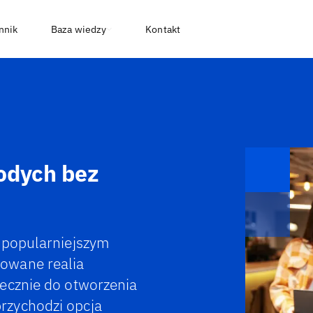
nnik
Baza wiedzy
Kontakt
odych bez
 popularniejszym
owane realia
ecznie do otworzenia
rzychodzi opcja