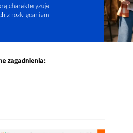
órą charakteryzuje
ch z rozkręcaniem
ne zagadnienia: