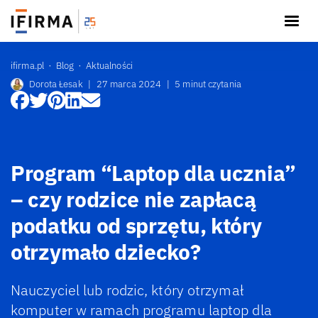
ifirma.pl
Blog
Aktualności
Dorota Łesak
|
27 marca 2024
|
5 minut czytania
Program “Laptop dla ucznia”
– czy rodzice nie zapłacą
podatku od sprzętu, który
otrzymało dziecko?
Nauczyciel lub rodzic, który otrzymał
komputer w ramach programu laptop dla