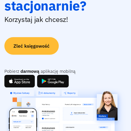
stacjonarnie?
Korzystaj jak chcesz!
Zleć księgowość
Pobierz
darmową
aplikację mobilną