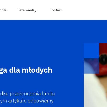
nnik
Baza wiedzy
Kontakt
lga dla młodych
adku przekroczenia limitu
szym artykule odpowiemy