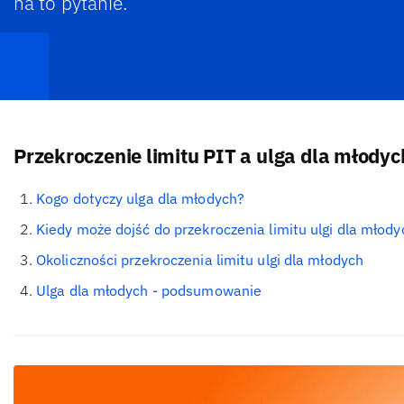
na to pytanie.
Przekroczenie limitu PIT a ulga dla młodyc
Kogo dotyczy ulga dla młodych?
Kiedy może dojść do przekroczenia limitu ulgi dla młody
Okoliczności przekroczenia limitu ulgi dla młodych
Ulga dla młodych - podsumowanie