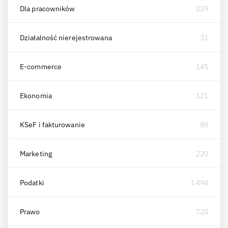
Dla pracowników
229
Działalność nierejestrowana
31
E-commerce
145
Ekonomia
121
KSeF i fakturowanie
85
Marketing
220
Podatki
1 494
Prawo
720