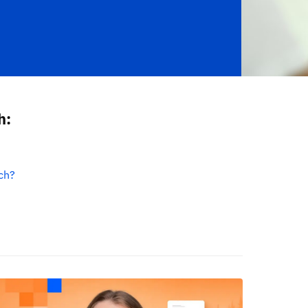
h:
ch?