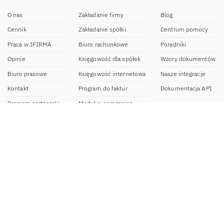
O nas
Zakładanie firmy
Blog
Cennik
Zakładanie spółki
Centrum pomocy
Praca w IFIRMA
Biuro rachunkowe
Poradniki
Opinie
Księgowość dla spółek
Wzory dokumentów
Biuro prasowe
Księgowość internetowa
Nasze integracje
Kontakt
Program do faktur
Dokumentacja API
Program partnerski
Moduł e-commerce
Aplikacja dla NDG
CRM
Aplikacja mobilna
Kontakt
BOK IFIRMA
pon-pt. 9:00 – 20:00
bok@ifirma.pl
71 769 55 15