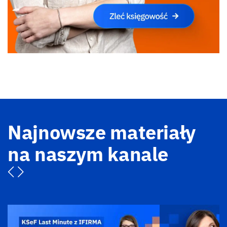
Najnowsze materiały
na naszym kanale