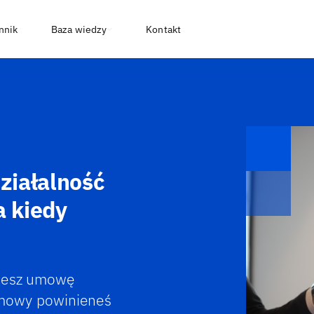
nnik
Baza wiedzy
Kontakt
działalność
a kiedy
ujesz umowę
umowy powinieneś