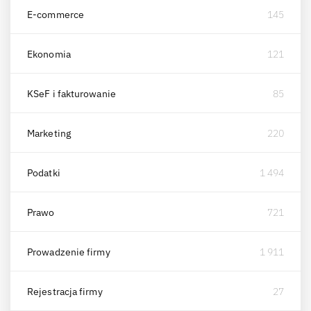
E-commerce
145
Ekonomia
121
KSeF i fakturowanie
85
Marketing
220
Podatki
1 494
Prawo
721
Prowadzenie firmy
1 911
Rejestracja firmy
27