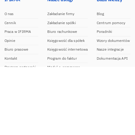
O nas
Zakładanie firmy
Blog
Cennik
Zakładanie spółki
Centrum pomocy
Praca w IFIRMA
Biuro rachunkowe
Poradniki
Opinie
Księgowość dla spółek
Wzory dokumentów
Biuro prasowe
Księgowość internetowa
Nasze integracje
Kontakt
Program do faktur
Dokumentacja API
Program partnerski
Moduł e-commerce
Aplikacja dla NDG
CRM
Aplikacja mobilna
Kontakt
BOK IFIRMA
pon-pt. 9:00 – 20:00
bok@ifirma.pl
71 769 55 15