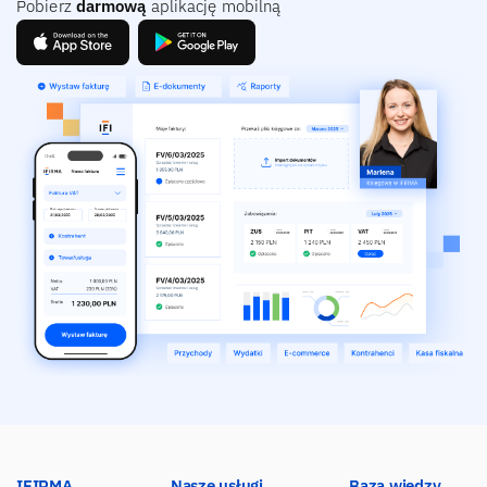
Pobierz
darmową
aplikację mobilną
IFIRMA
Nasze usługi
Baza wiedzy