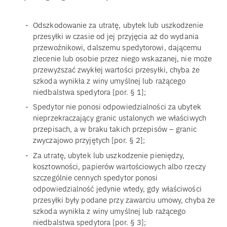
Odszkodowanie za utratę, ubytek lub uszkodzenie
przesyłki w czasie od jej przyjęcia aż do wydania
przewoźnikowi, dalszemu spedytorowi, dającemu
zlecenie lub osobie przez niego wskazanej, nie może
przewyższać zwykłej wartości przesyłki, chyba że
szkoda wynikła z winy umyślnej lub rażącego
niedbalstwa spedytora [por. § 1];
Spedytor nie ponosi odpowiedzialności za ubytek
nieprzekraczający granic ustalonych we właściwych
przepisach, a w braku takich przepisów – granic
zwyczajowo przyjętych [por. § 2];
Za utratę, ubytek lub uszkodzenie pieniędzy,
kosztowności, papierów wartościowych albo rzeczy
szczególnie cennych spedytor ponosi
odpowiedzialność jedynie wtedy, gdy właściwości
przesyłki były podane przy zawarciu umowy, chyba że
szkoda wynikła z winy umyślnej lub rażącego
niedbalstwa spedytora [por. § 3];