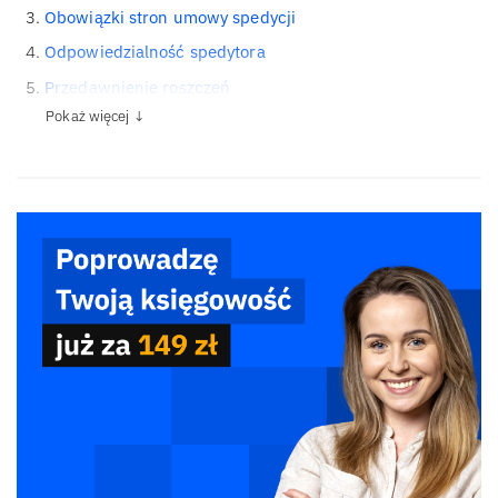
Obowiązki stron umowy spedycji
Odpowiedzialność spedytora
Przedawnienie roszczeń
Pokaż więcej ↓