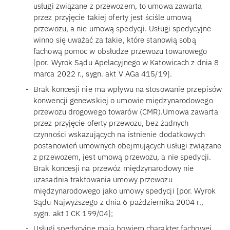
usługi związane z przewozem, to umowa zawarta
przez przyjęcie takiej oferty jest ściśle umową
przewozu, a nie umową spedycji. Usługi spedycyjne
winno się uważać za takie, które stanowią sobą
fachową pomoc w obsłudze przewozu towarowego
[por. Wyrok Sądu Apelacyjnego w Katowicach z dnia 8
marca 2022 r., sygn. akt V AGa 415/19].
Brak koncesji nie ma wpływu na stosowanie przepisów
konwencji genewskiej o umowie międzynarodowego
przewozu drogowego towarów (CMR).Umowa zawarta
przez przyjęcie oferty przewozu, bez żadnych
czynności wskazujących na istnienie dodatkowych
postanowień umownych obejmujących usługi związane
z przewozem, jest umową przewozu, a nie spedycji.
Brak koncesji na przewóz międzynarodowy nie
uzasadnia traktowania umowy przewozu
międzynarodowego jako umowy spedycji [por. Wyrok
Sądu Najwyższego z dnia 6 października 2004 r.,
sygn. akt I CK 199/04];
Usługi spedycyjne mają bowiem charakter fachowej