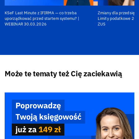
KSeF Last Minute z IFIRMA — co trzeba
Zmiany dla przedsiębi
uporządkować przed startem systemu? |
Limity podatkowe 202
WEBINAR 30.03.2026
ZUS
Może te tematy też Cię zaciekawią