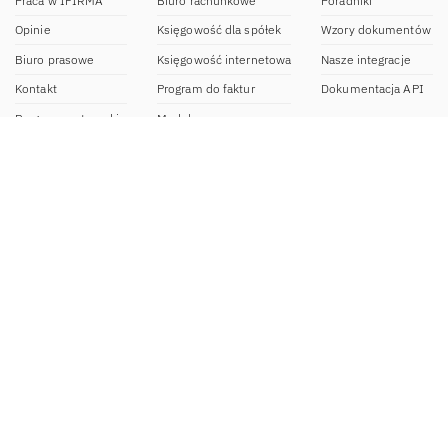
Praca w IFIRMA
Biuro rachunkowe
Poradniki
Opinie
Księgowość dla spółek
Wzory dokumentów
Biuro prasowe
Księgowość internetowa
Nasze integracje
Kontakt
Program do faktur
Dokumentacja API
Program partnerski
Moduł e-commerce
Aplikacja dla NDG
CRM
Aplikacja mobilna
Kontakt
BOK IFIRMA
pon-pt. 9:00 – 20:00
bok@ifirma.pl
71 769 55 15
Biuro Rachunkowe
pon.-pt. 9:00 - 18:00
br@ifirma.pl
71 769 55 81