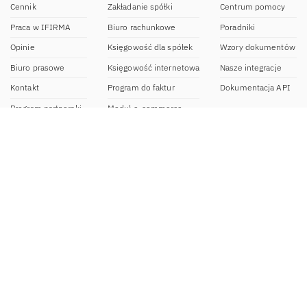
Cennik
Zakładanie spółki
Centrum pomocy
Praca w IFIRMA
Biuro rachunkowe
Poradniki
Opinie
Księgowość dla spółek
Wzory dokumentów
Biuro prasowe
Księgowość internetowa
Nasze integracje
Kontakt
Program do faktur
Dokumentacja API
Program partnerski
Moduł e-commerce
Aplikacja dla NDG
CRM
Aplikacja mobilna
Kontakt
BOK IFIRMA
pon-pt. 9:00 – 20:00
bok@ifirma.pl
71 769 55 15
Biuro Rachunkowe
pon.-pt. 9:00 - 18:00