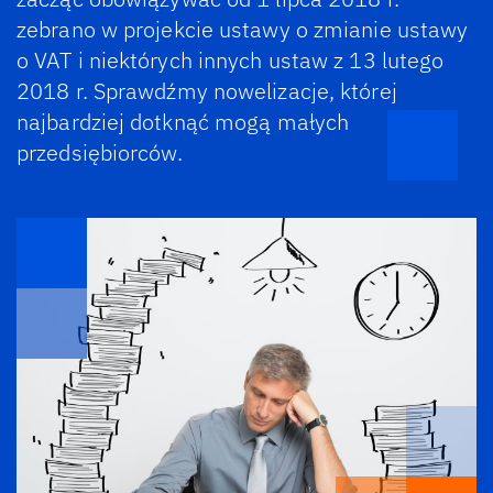
zebrano w projekcie ustawy o zmianie ustawy
o VAT i niektórych innych ustaw z 13 lutego
2018 r. Sprawdźmy nowelizacje, której
najbardziej dotknąć mogą małych
przedsiębiorców.