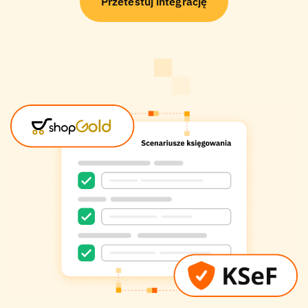
Przetestuj integrację