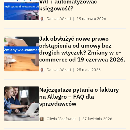
VAT i automatyzować
księgowość?
Damian Wizert
|
19 czerwca 2026
Jak obsłużyć nowe prawo
odstąpienia od umowy bez
drogich wtyczek? Zmiany w e-
commerce od 19 czerwca 2026.
Damian Wizert
|
25 maja 2026
Najczęstsze pytania o faktury
na Allegro – FAQ dla
sprzedawców
Oliwia Józefowiak
|
27 kwietnia 2026