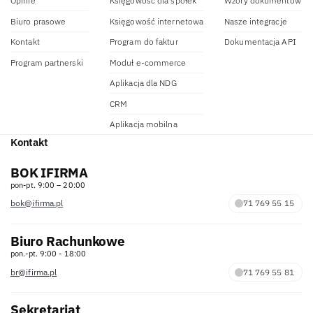
Opinie
Księgowość dla spółek
Wzory dokumentów
Biuro prasowe
Księgowość internetowa
Nasze integracje
Kontakt
Program do faktur
Dokumentacja API
Program partnerski
Moduł e-commerce
Aplikacja dla NDG
CRM
Aplikacja mobilna
Kontakt
BOK IFIRMA
pon-pt. 9:00 – 20:00
bok@ifirma.pl
71 769 55 15
Biuro Rachunkowe
pon.-pt. 9:00 - 18:00
br@ifirma.pl
71 769 55 81
Sekretariat