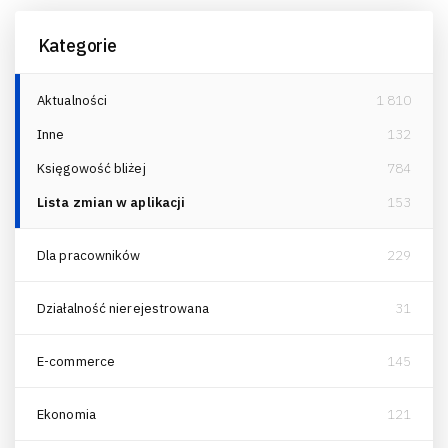
Kategorie
Aktualności
1 810
Inne
132
Księgowość bliżej
784
Lista zmian w aplikacji
153
Dla pracowników
229
Działalność nierejestrowana
31
E-commerce
145
Ekonomia
121