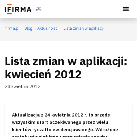
Księguj wygodnie
×
Otwórz
Pobierz aplikację IFIRMA
ifirma.pl
Blog
Aktualności
Lista zmian w aplikacji
Lista zmian w aplikacji:
kwiecień 2012
24 kwietnia 2012
Aktualizacja z 24 kwietnia 2012 r. to przede
wszystkim start oczekiwanego przez wielu
klientów ryczałtu ewidencjowanego. Wdrożone
zostały również inne usprawnienia serwisu