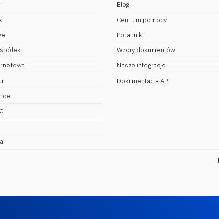
y
Blog
ki
Centrum pomocy
we
Poradniki
 spółek
Wzory dokumentów
ernetowa
Nasze integracje
ur
Dokumentacja API
rce
DG
na