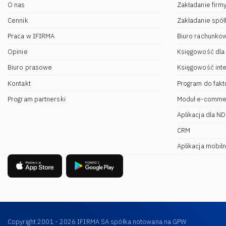
O nas
Zakładanie firm
Cennik
Zakładanie spół
Praca w IFIRMA
Biuro rachunko
Opinie
Księgowość dla
Biuro prasowe
Księgowość int
Kontakt
Program do fakt
Program partnerski
Moduł e-comme
Aplikacja dla N
CRM
Aplikacja mobil
Copyright 2001 - 2026 IFIRMA SA spółka notowana na GPW