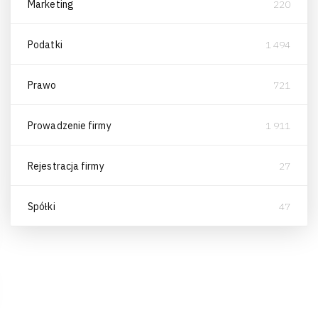
Marketing
220
Podatki
1 494
Prawo
721
Prowadzenie firmy
1 911
Rejestracja firmy
27
Spółki
47