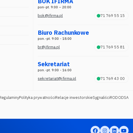
BOK IFIRMA
pon-pt. 9:00 – 20:00
bok@ifirma.pl
71 769 55 15
Biuro Rachunkowe
pon.-pt. 9:00 - 18:00
br@ifirma.pl
71 769 55 81
Sekretariat
pon.-pt. 9:00 - 16:00
sekretariat@ifirma.pl
71 769 43 00
Regulaminy
Polityka prywatności
Relacje inwestorskie
Sygnaliści
RODO
DSA