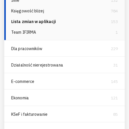
Inne
132
Księgowość bliżej
784
Lista zmian w aplikacji
153
Team IFIRMA
1
Dla pracowników
229
Działalność nierejestrowana
31
E-commerce
145
Ekonomia
121
KSeF i fakturowanie
85