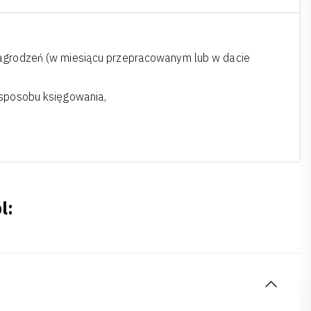
agrodzeń (w miesiącu przepracowanym lub w dacie
 sposobu księgowania,
l: