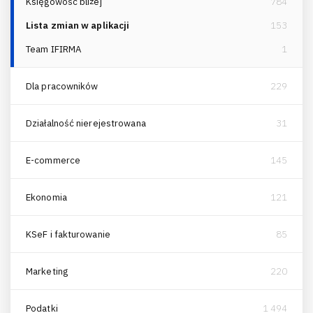
Księgowość bliżej
784
Lista zmian w aplikacji
153
Team IFIRMA
1
Dla pracowników
229
Działalność nierejestrowana
31
E-commerce
145
Ekonomia
121
KSeF i fakturowanie
85
Marketing
220
Podatki
1 494