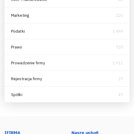
Marketing
220
Podatki
1 494
Prawo
720
Prowadzenie firmy
1 911
Rejestracja firmy
27
Spółki
47
IFIRMA
Nasze usługi