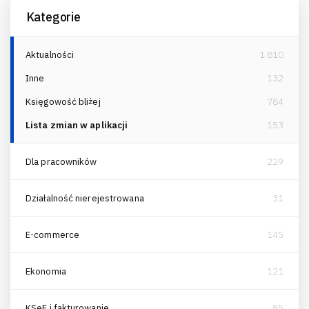
Kategorie
Aktualności
1 810
Inne
132
Księgowość bliżej
784
Lista zmian w aplikacji
153
Dla pracowników
229
Działalność nierejestrowana
31
E-commerce
145
Ekonomia
121
KSeF i fakturowanie
85