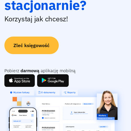
stacjonarnie?
Korzystaj jak chcesz!
Zleć księgowość
Pobierz
darmową
aplikację mobilną