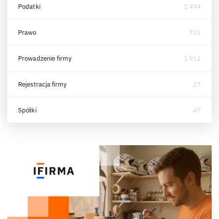
Podatki
1 494
Prawo
721
Prowadzenie firmy
1 911
Rejestracja firmy
27
Spółki
47