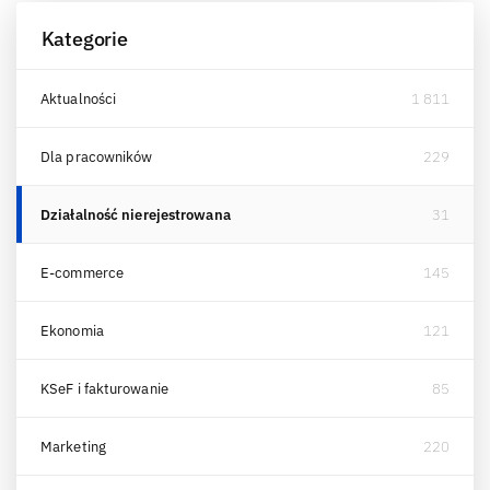
Kategorie
Aktualności
1 811
Dla pracowników
229
Działalność nierejestrowana
31
E-commerce
145
Ekonomia
121
KSeF i fakturowanie
85
Marketing
220